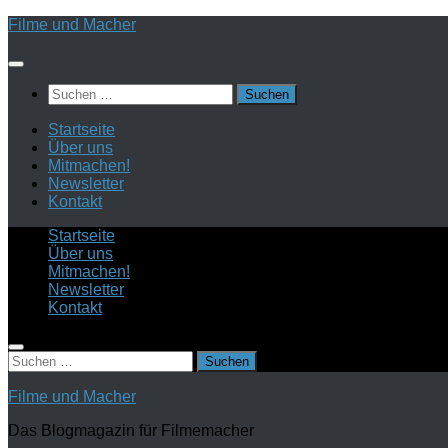
Zum
Filme und Macher
Inhalt
springen
Suchen
nach:
Startseite
Über uns
Mitmachen!
Newsletter
Kontakt
Startseite
Über uns
Mitmachen!
Newsletter
Kontakt
Suchen
nach:
Filme und Macher
Das Blogmagazin für Filmemacher