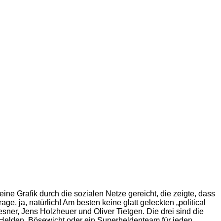
 Grafik durch die sozialen Netze gereicht, die zeigte, dass
e, ja, natürlich! Am besten keine glatt geleckten „political
ner, Jens Holzheuer und Oliver Tietgen. Die drei sind die
Helden, Bösewicht oder ein Superheldenteam für jeden