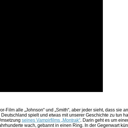
-Film alle „Johnson“ und „Smith“, aber jeder sieht, dass sie a
in Deutschland spielt und etwas mit unserer Geschichte zu tun 
r Umsetzung
seines Vampirfilms „Montrak“
. Darin geht es um eine
hrhunderte wach, gebannt in einen Ring. In der Gegenwart künd