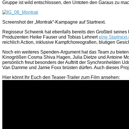
Gruppe ist wild entschlossen, den Untoten den Garaus zu ma
Screenshot der „Montrak“-Kampagne auf Startnext.
Regisseur Schwenk hat ebenfalls bereits den Großteil seines 
Produzenten Heike Fauser und Tobias Lehnert
eine Startnext
reichlich Action, inklusive Kampfchoreografien, blutigen Ge
Noch ein weiteres Spenden-Argument hat das Team zu bieten: Ei
Kinogrößen Cosma Shiva Hagen, Julia Dietze und Antoine Mon
persönlich freut besonders der Auftritt der Synchronhelden 
Van Damme und Jamie Foxx brüsten dürfen. Auch dieses Pro
Hier könnt Ihr Euch den Teaser-Trailer zum Film ansehen: