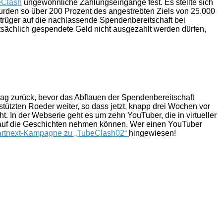
beClash
ungewöhnliche Zahlungseingänge fest. Es stellte sich
wurden so über 200 Prozent des angestrebten Ziels von 25.000
etrüger auf die nachlassende Spendenbereitschaft bei
tsächlich gespendete Geld nicht ausgezahlt werden dürfen,
ag zurück, bevor das Abflauen der Spendenbereitschaft
stützten Roeder weiter, so dass jetzt, knapp drei Wochen vor
t. In der Webserie geht es um zehn YouTuber, die in virtueller
s auf die Geschichten nehmen können. Wer einen YouTuber
tartnext-Kampagne zu „TubeClash02“
hingewiesen!