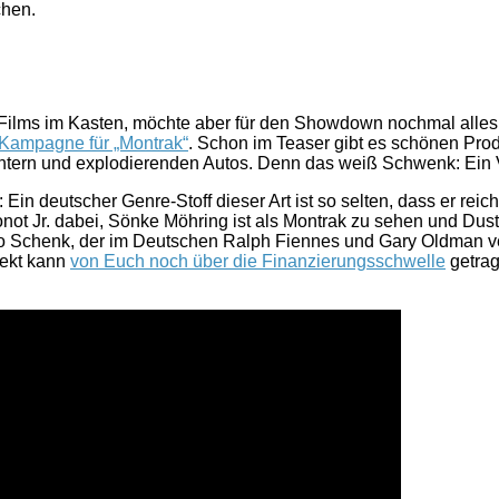
chen.
Films im Kasten, möchte aber für den Showdown nochmal alles a
-Kampagne für „Montrak“
. Schon im Teaser gibt es schönen Prod
sichtern und explodierenden Autos. Denn das weiß Schwenk: Ei
n deutscher Genre-Stoff dieser Art ist so selten, dass er reic
ot Jr. dabei, Sönke Möhring ist als Montrak zu sehen und Dust
Udo Schenk, der im Deutschen Ralph Fiennes und Gary Oldman v
jekt kann
von Euch noch über die Finanzierungsschwelle
getrag