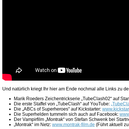
Und natürlich kriegt Ihr hier am Ende nochmal alle Links z
Marik Roeders Zeichentrickserie „TubeClash02“ auf Star
Die erste Staffel von „TubeClash“ auf YouTube:
„TubeClas
Die „ABCs of Superheroes“ auf Kickstarter:
www.kickstar
Die Superhelden tummeln sich auch auf Facebook:
www
Der Vampirfilm „Montrak“ von Stefan Schwenk bei Startn
„Montrak“ im Netz:
www.montrak-film.de
(Führt aktuell z