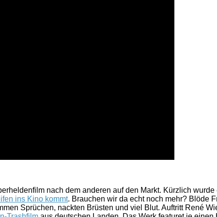
eldenfilm nach dem anderen auf den Markt. Kürzlich wurde eine
eifen ins Kino kommt
. Brauchen wir da echt noch mehr? Blöde Frag
n Sprüchen, nackten Brüsten und viel Blut. Auftritt René Wies
n-Trashfilm
aus deutschen Landen. Das Werk featuret je einen 