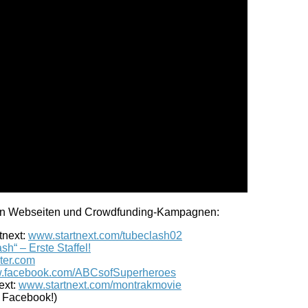
u den Webseiten und Crowdfunding-Kampagnen:
tnext:
www.startnext.com/tubeclash02
h“ – Erste Staffel!
ter.com
.facebook.com/ABCsofSuperheroes
ext:
www.startnext.com/montrakmovie
u Facebook!)