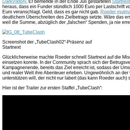
DarkViktory.
Er bemerkte in der Ende Juli gestarteten
Startnex
heraus, dass ein Funder stündlich 1000 Euro per Lastschrift
Euro veranschlagt. Geld, dass es gar nicht gab.
Roeder mutmaß
deutlichem Überschreiten des Zielbetrags setzte. Wäre das e
weil die Summe, abzüglich der „falschen“ Spenden, ja nie erre
Screenshot der „TubeClash02“-Präsenz auf
Startnext
Glücklicherweise machte Roeder schnell Startnext auf die Mi
einsetzen konnte. In der Community sprach sich der Betrugsver
Kampagnenende, bereits das Ziel erreicht ist, sodass der Umse
und realer Welt ihre Abenteuer erleben. Ungewöhnlich an de
unterstützen will, der nicht nur labert (das kann Roeder auch)
Hier ist der Trailer zur ersten Staffel „TubeClash“: