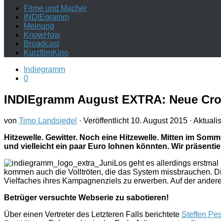
Filme und Macher
INDIEgramm
Meinung
KnowHow
Broadcast
KurzfilmKino
Indiegramm
0
INDIEgramm August EXTRA: Neue Cro
von
Timo Landsiedel
· Veröffentlicht
10. August 2015
· Aktualis
Hitzewelle. Gewitter. Noch eine Hitzewelle. Mitten im Som
und vielleicht ein paar Euro lohnen könnten. Wir präsen
Los geht es allerdings erstma
kommen auch die Volltröten, die das System missbrauchen. Di
Vielfaches ihres Kampagnenziels zu erwerben. Auf der anderen
Betrüger versuchte Webserie zu sabotieren!
Über einen Vertreter des Letzteren Falls berichtete
Steffen Pe