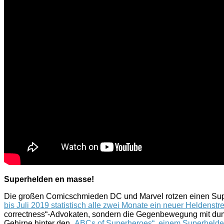
Superhelden en masse!
Die großen Comicschmieden DC und Marvel rotzen einen Superh
bis Juli 2019 statistisch alle zwei Monate ein neuer Heldenstr
correctness“-Advokaten, sondern die Gegenbewegung mit dumme
Gehirne hinter den
„ABCs of Superheroes“, einem Superhelde