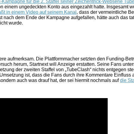
t-Kampagne für die 2. Staffel seiner Zeichentrick-Webserie Tu
 von einem ungedeckten Konto aus eingezahlt hatte. Insgesamt 
t in einem Video auf seinem Kanal
, dass der vermeintliche B
rst nach dem Ende der Kampagne aufgefallen, hätte auch das ta
icht wurde.
sere aufmerksam. Die Plattformmacher setzten den Funding-Betr
such herum, Startnext will Anzeige erstatten. Seine Fans unter
tzung der zweiten Staffel von „TubeClash“ nichts entgegen steh
r Umsetzung ist, dass die Fans durch ihre Kommentare Einflus
 sondern auch was drauf hat, der sei hiermit nochmals auf
die S