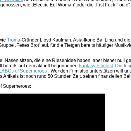
genossen, wie „Electric Eel Woman“ oder die „Fist Fuck Force
 wie
Troma
-Gründer Lloyd Kaufman, Asia-Ikone Bai Ling und di
pe „Fettes Brot“ auf, für die Tietgen bereits häufiger Musikvi
rei Nasen sitzen, die eine Riesenidee haben, aber bisher null ge
läuft bereits auf dem aktuell begonnenen
Fantasy Filmfest
. Doch, 
 „ABCs of Superheroes“
. Wer den Film also unterstützen will u
s Artikels ist noch rund 50 Stunden Zeit, seinen finanziellen Bei
of Superheroes: