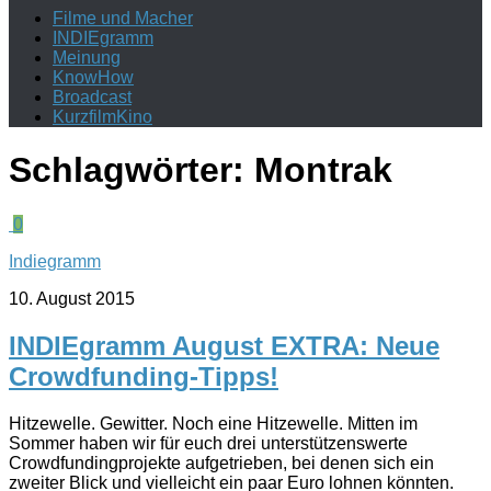
Filme und Macher
INDIEgramm
Meinung
KnowHow
Broadcast
KurzfilmKino
Schlagwörter:
Montrak
0
Indiegramm
10. August 2015
INDIEgramm August EXTRA: Neue
Crowdfunding-Tipps!
Hitzewelle. Gewitter. Noch eine Hitzewelle. Mitten im
Sommer haben wir für euch drei unterstützenswerte
Crowdfundingprojekte aufgetrieben, bei denen sich ein
zweiter Blick und vielleicht ein paar Euro lohnen könnten.