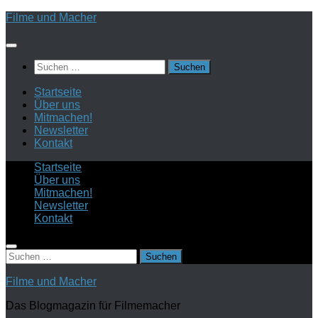
Zum
Filme und Macher
Inhalt
springen
Suchen
nach:
Startseite
Über uns
Mitmachen!
Newsletter
Kontakt
Startseite
Über uns
Mitmachen!
Newsletter
Kontakt
Suchen
nach:
Filme und Macher
Das Blogmagazin für Filmemacher