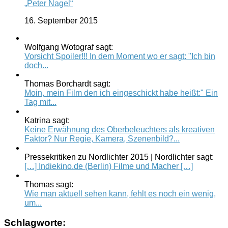
„Peter Nagel“
16. September 2015
Wolfgang Wotograf sagt:
Vorsicht Spoiler!!! In dem Moment wo er sagt: "Ich bin
doch...
Thomas Borchardt sagt:
Moin, mein Film den ich eingeschickt habe heißt:" Ein
Tag mit...
Katrina sagt:
Keine Erwähnung des Oberbeleuchters als kreativen
Faktor? Nur Regie, Kamera, Szenenbild?...
Pressekritiken zu Nordlichter 2015 | Nordlichter sagt:
[…] Indiekino.de (Berlin) Filme und Macher […]
Thomas sagt:
Wie man aktuell sehen kann, fehlt es noch ein wenig,
um...
Schlagworte: