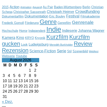
Action
2015
Au Pair
Baden-Württemberg
Berlin
Christian
Animation
Aquarell
Crowdfunding
Christoph Heimer
Schega
Christopher Sassenrath
Festival
Dokumentation
Dokumentarfilm
Eric Bouley
Filmakademie
Genre
Genrenale
Frederik Gomoll
Förderung
Genrefilm
Indie
Indieserie
Johanna Wagner
Hochschule
Horror
Independent
Kurzfilm
Kurzfilm
Kamera
Kino
KRYO
Kryonik
gucken
Review
Ludwigsburg
Look
Meredith Burkholder
Rezension
Serie
Science-Fiction
Stil
Szenenbild
Webfest
Webserie
Youtube
August 2026
M
D
M
D
F
S
S
1
2
3
4
5
6
7
8
9
10
11
12
13
14
15
16
17
18
19
20
21
22
23
24
25
26
27
28
29
30
31
« Dez.