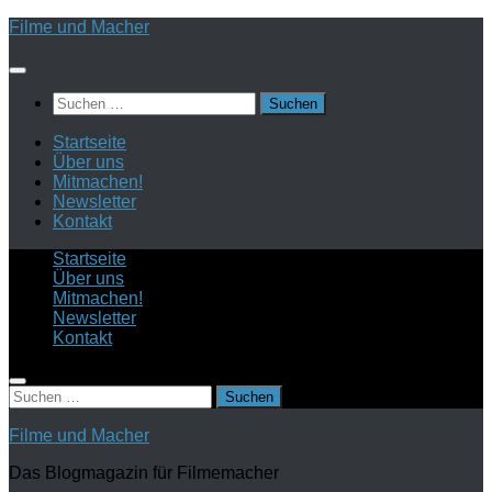
Zum
Filme und Macher
Inhalt
springen
Suchen
nach:
Startseite
Über uns
Mitmachen!
Newsletter
Kontakt
Startseite
Über uns
Mitmachen!
Newsletter
Kontakt
Suchen
nach:
Filme und Macher
Das Blogmagazin für Filmemacher