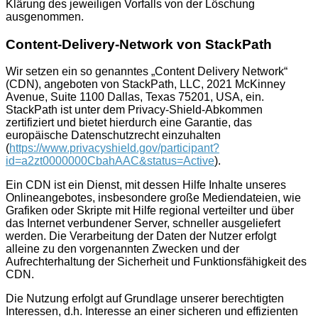
Klärung des jeweiligen Vorfalls von der Löschung
ausgenommen.
Content-Delivery-Network von StackPath
Wir setzen ein so genanntes „Content Delivery Network“
(CDN), angeboten von StackPath, LLC, 2021 McKinney
Avenue, Suite 1100 Dallas, Texas 75201, USA, ein.
StackPath ist unter dem Privacy-Shield-Abkommen
zertifiziert und bietet hierdurch eine Garantie, das
europäische Datenschutzrecht einzuhalten
(
https://www.privacyshield.gov/participant?
id=a2zt0000000CbahAAC&status=Active
).
Ein CDN ist ein Dienst, mit dessen Hilfe Inhalte unseres
Onlineangebotes, insbesondere große Mediendateien, wie
Grafiken oder Skripte mit Hilfe regional verteilter und über
das Internet verbundener Server, schneller ausgeliefert
werden. Die Verarbeitung der Daten der Nutzer erfolgt
alleine zu den vorgenannten Zwecken und der
Aufrechterhaltung der Sicherheit und Funktionsfähigkeit des
CDN.
Die Nutzung erfolgt auf Grundlage unserer berechtigten
Interessen, d.h. Interesse an einer sicheren und effizienten