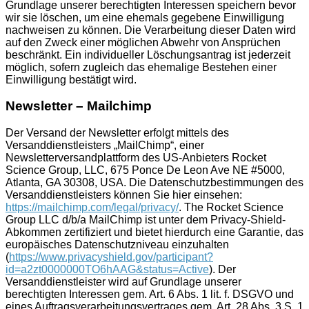
Grundlage unserer berechtigten Interessen speichern bevor
wir sie löschen, um eine ehemals gegebene Einwilligung
nachweisen zu können. Die Verarbeitung dieser Daten wird
auf den Zweck einer möglichen Abwehr von Ansprüchen
beschränkt. Ein individueller Löschungsantrag ist jederzeit
möglich, sofern zugleich das ehemalige Bestehen einer
Einwilligung bestätigt wird.
Newsletter – Mailchimp
Der Versand der Newsletter erfolgt mittels des
Versanddienstleisters „MailChimp“, einer
Newsletterversandplattform des US-Anbieters Rocket
Science Group, LLC, 675 Ponce De Leon Ave NE #5000,
Atlanta, GA 30308, USA. Die Datenschutzbestimmungen des
Versanddienstleisters können Sie hier einsehen:
https://mailchimp.com/legal/privacy/
. The Rocket Science
Group LLC d/b/a MailChimp ist unter dem Privacy-Shield-
Abkommen zertifiziert und bietet hierdurch eine Garantie, das
europäisches Datenschutzniveau einzuhalten
(
https://www.privacyshield.gov/participant?
id=a2zt0000000TO6hAAG&status=Active
). Der
Versanddienstleister wird auf Grundlage unserer
berechtigten Interessen gem. Art. 6 Abs. 1 lit. f. DSGVO und
eines Auftragsverarbeitungsvertrages gem. Art. 28 Abs. 3 S. 1