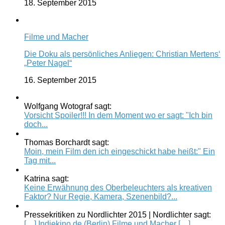
18. September 2015
Filme und Macher
Die Doku als persönliches Anliegen: Christian Mertens‘
„Peter Nagel“
16. September 2015
Wolfgang Wotograf sagt:
Vorsicht Spoiler!!! In dem Moment wo er sagt: "Ich bin
doch...
Thomas Borchardt sagt:
Moin, mein Film den ich eingeschickt habe heißt:" Ein
Tag mit...
Katrina sagt:
Keine Erwähnung des Oberbeleuchters als kreativen
Faktor? Nur Regie, Kamera, Szenenbild?...
Pressekritiken zu Nordlichter 2015 | Nordlichter sagt:
[…] Indiekino.de (Berlin) Filme und Macher […]