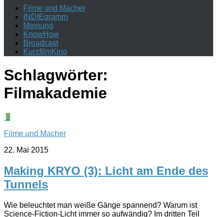
Filme und Macher
INDIEgramm
Meinung
KnowHow
Broadcast
KurzfilmKino
Schlagwörter:
Filmakademie
1
Filme und Macher
22. Mai 2015
Making KRYO (3): Licht am Ende des
Tunnels
Wie beleuchtet man weiße Gänge spannend? Warum ist
Science-Fiction-Licht immer so aufwändig? Im dritten Teil