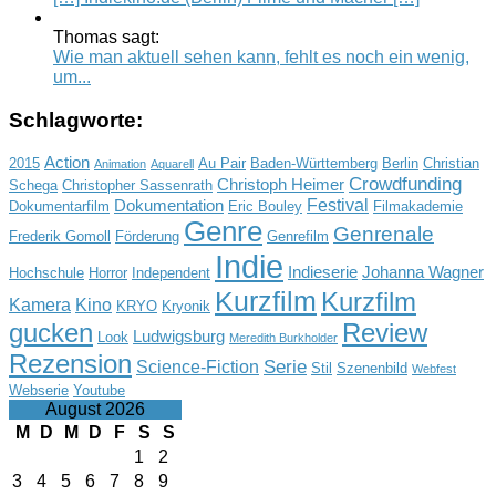
Thomas sagt:
Wie man aktuell sehen kann, fehlt es noch ein wenig,
um...
Schlagworte:
Action
2015
Au Pair
Baden-Württemberg
Berlin
Christian
Animation
Aquarell
Crowdfunding
Christoph Heimer
Schega
Christopher Sassenrath
Festival
Dokumentation
Dokumentarfilm
Eric Bouley
Filmakademie
Genre
Genrenale
Frederik Gomoll
Förderung
Genrefilm
Indie
Indieserie
Johanna Wagner
Hochschule
Horror
Independent
Kurzfilm
Kurzfilm
Kamera
Kino
KRYO
Kryonik
gucken
Review
Ludwigsburg
Look
Meredith Burkholder
Rezension
Serie
Science-Fiction
Stil
Szenenbild
Webfest
Webserie
Youtube
August 2026
M
D
M
D
F
S
S
1
2
3
4
5
6
7
8
9