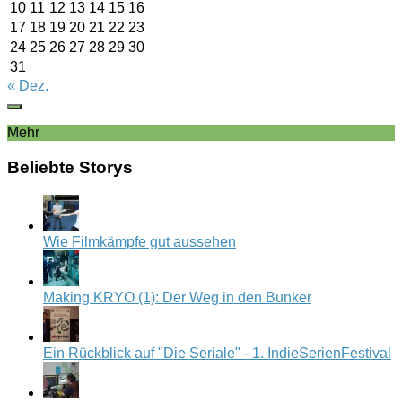
10
11
12
13
14
15
16
17
18
19
20
21
22
23
24
25
26
27
28
29
30
31
« Dez.
Mehr
Beliebte Storys
Wie Filmkämpfe gut aussehen
Making KRYO (1): Der Weg in den Bunker
Ein Rückblick auf "Die Seriale" - 1. IndieSerienFestival