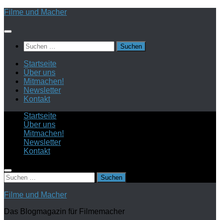
Zum
Filme und Macher
Inhalt
springen
Suchen
nach:
Startseite
Über uns
Mitmachen!
Newsletter
Kontakt
Startseite
Über uns
Mitmachen!
Newsletter
Kontakt
Suchen
nach:
Filme und Macher
Das Blogmagazin für Filmemacher