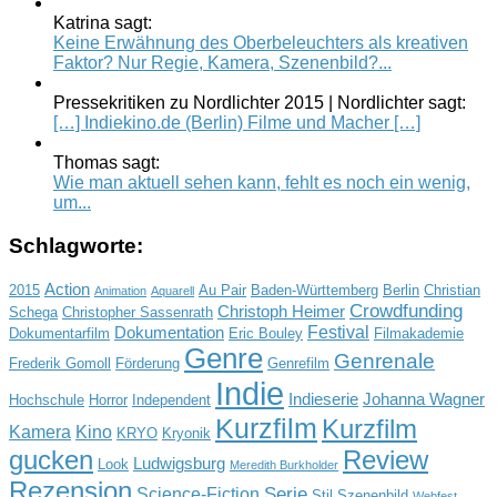
Katrina sagt:
Keine Erwähnung des Oberbeleuchters als kreativen
Faktor? Nur Regie, Kamera, Szenenbild?...
Pressekritiken zu Nordlichter 2015 | Nordlichter sagt:
[…] Indiekino.de (Berlin) Filme und Macher […]
Thomas sagt:
Wie man aktuell sehen kann, fehlt es noch ein wenig,
um...
Schlagworte:
Action
2015
Au Pair
Baden-Württemberg
Berlin
Christian
Animation
Aquarell
Crowdfunding
Christoph Heimer
Schega
Christopher Sassenrath
Festival
Dokumentation
Dokumentarfilm
Eric Bouley
Filmakademie
Genre
Genrenale
Frederik Gomoll
Förderung
Genrefilm
Indie
Indieserie
Johanna Wagner
Hochschule
Horror
Independent
Kurzfilm
Kurzfilm
Kamera
Kino
KRYO
Kryonik
gucken
Review
Ludwigsburg
Look
Meredith Burkholder
Rezension
Serie
Science-Fiction
Stil
Szenenbild
Webfest