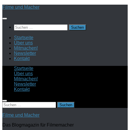
Zum
Filme und Macher
Inhalt
springen
Suchen
nach:
Startseite
Über uns
Mitmachen!
Newsletter
Kontakt
Startseite
Über uns
Mitmachen!
Newsletter
Kontakt
Suchen
nach:
Filme und Macher
Das Blogmagazin für Filmemacher