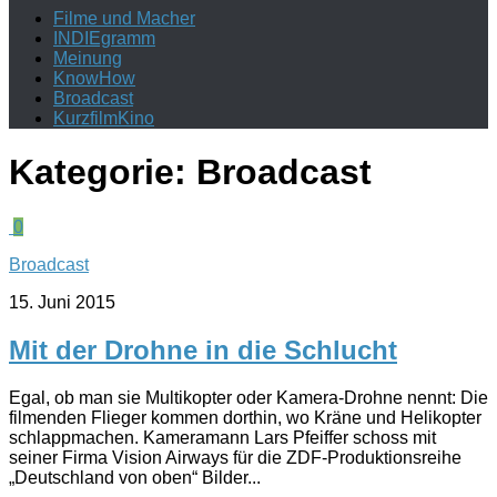
Filme und Macher
INDIEgramm
Meinung
KnowHow
Broadcast
KurzfilmKino
Kategorie:
Broadcast
0
Broadcast
15. Juni 2015
Mit der Drohne in die Schlucht
Egal, ob man sie Multikopter oder Kamera-Drohne nennt: Die
filmenden Flieger kommen dorthin, wo Kräne und Helikopter
schlappmachen. Kameramann Lars Pfeiffer schoss mit
seiner Firma Vision Airways für die ZDF-Produktionsreihe
„Deutschland von oben“ Bilder...