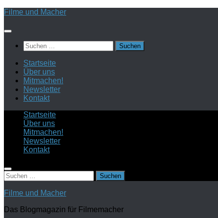
Zum
Filme und Macher
Inhalt
springen
Suchen
nach:
Startseite
Über uns
Mitmachen!
Newsletter
Kontakt
Startseite
Über uns
Mitmachen!
Newsletter
Kontakt
Suchen
nach:
Filme und Macher
Das Blogmagazin für Filmemacher