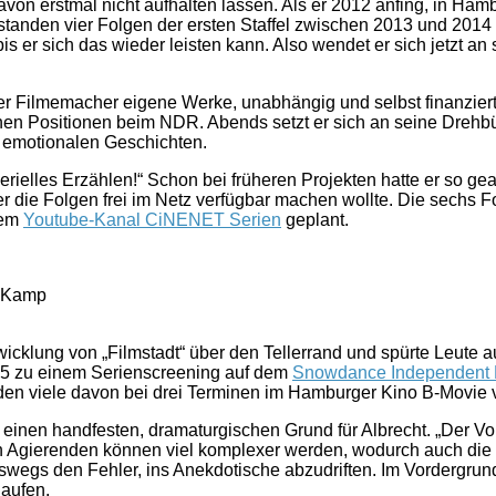
avon erstmal nicht aufhalten lassen. Als er 2012 anfing, in Hamb
anden vier Folgen der ersten Staffel zwischen 2013 und 2014 s
bis er sich das wieder leisten kann. Also wendet er sich jetzt a
 Filmemacher eigene Werke, unabhängig und selbst finanziert. Ei
denen Positionen beim NDR. Abends setzt er sich an seine Drehb
, emotionalen Geschichten.
serielles Erzählen!“ Schon bei früheren Projekten hatte er so ge
r die Folgen frei im Netz verfügbar machen wollte. Die sechs Fol
dem
Youtube-Kanal CiNENET Serien
geplant.
a Kamp
icklung von „Filmstadt“ über den Tellerrand und spürte Leute 
015 zu einem Serienscreening auf dem
Snowdance Independent F
rden viele davon bei drei Terminen im Hamburger Kino B-Movie v
inen handfesten, dramaturgischen Grund für Albrecht. „Der Vorte
en Agierenden können viel komplexer werden, wodurch auch die 
swegs den Fehler, ins Anekdotische abzudriften. Im Vordergrund
laufen.