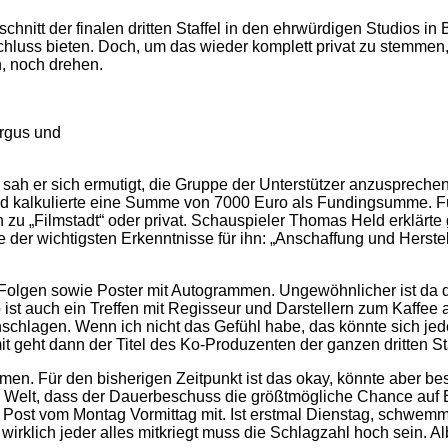
itt der finalen dritten Staffel in den ehrwürdigen Studios in
hluss bieten. Doch, um das wieder komplett privat zu stemmen, 
, noch drehen.
argus und
 sah er sich ermutigt, die Gruppe der Unterstützer anzusprech
d kalkulierte eine Summe von 7000 Euro als Fundingsumme. Fü
 zu „Filmstadt“ oder privat. Schauspieler Thomas Held erklärte g
der wichtigsten Erkenntnisse für ihn: „Anschaffung und Herste
olgen sowie Poster mit Autogrammen. Ungewöhnlicher ist da der
st auch ein Treffen mit Regisseur und Darstellern zum Kaffee a
anschlagen. Wenn ich nicht das Gefühl habe, das könnte sich jed
t geht dann der Titel des Ko-Produzenten der ganzen dritten St
. Für den bisherigen Zeitpunkt ist das okay, könnte aber bess
n Welt, dass der Dauerbeschuss die größtmögliche Chance auf Erf
Post vom Montag Vormittag mit. Ist erstmal Dienstag, schwemmt 
wirklich jeder alles mitkriegt muss die Schlagzahl hoch sein. A