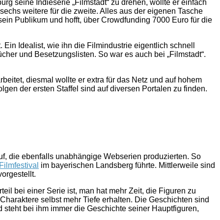
urg seine Indieserie „Filmstadt“ zu drehen, wollte er einfach
echs weitere für die zweite. Alles aus der eigenen Tasche
n sein Publikum und hofft, über Crowdfunding 7000 Euro für die
n Idealist, wie ihn die Filmindustrie eigentlich schnell
ücher und Besetzungslisten. So war es auch bei „Filmstadt“.
arbeitet, diesmal wollte er extra für das Netz und auf hohem
gen der ersten Staffel sind auf diversen Portalen zu finden.
auf, die ebenfalls unabhängige Webserien produzierten. So
ilmfestival
im bayerischen Landsberg führte. Mittlerweile sind
orgestellt.
il bei einer Serie ist, man hat mehr Zeit, die Figuren zu
Charaktere selbst mehr Tiefe erhalten. Die Geschichten sind
 steht bei ihm immer die Geschichte seiner Hauptfiguren,