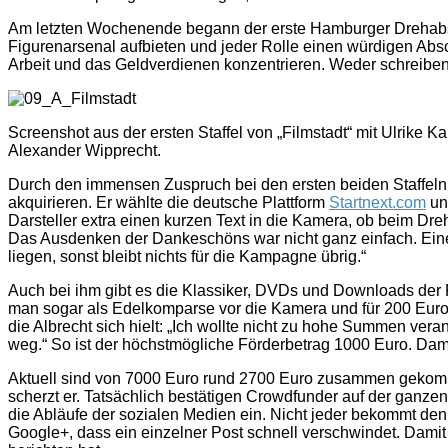
Am letzten Wochenende begann der erste Hamburger Drehabschn
Figurenarsenal aufbieten und jeder Rolle einen würdigen Absc
Arbeit und das Geldverdienen konzentrieren. Weder schreiben
Screenshot aus der ersten Staffel von „Filmstadt“ mit Ulrike K
Alexander Wipprecht.
Durch den immensen Zuspruch bei den ersten beiden Staffeln
akquirieren. Er wählte die deutsche Plattform
Startnext.com
un
Darsteller extra einen kurzen Text in die Kamera, ob beim Dreh
Das Ausdenken der Dankeschöns war nicht ganz einfach. Eine 
liegen, sonst bleibt nichts für die Kampagne übrig.“
Auch bei ihm gibt es die Klassiker, DVDs und Downloads der F
man sogar als Edelkomparse vor die Kamera und für 200 Euro i
die Albrecht sich hielt: „Ich wollte nicht zu hohe Summen ver
weg.“ So ist der höchstmögliche Förderbetrag 1000 Euro. Dami
Aktuell sind von 7000 Euro rund 2700 Euro zusammen gekommen
scherzt er. Tatsächlich bestätigen Crowdfunder auf der ganze
die Abläufe der sozialen Medien ein. Nicht jeder bekommt den 
Google+, dass ein einzelner Post schnell verschwindet. Damit 