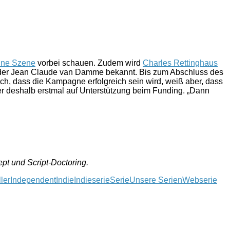
eine Szene
vorbei schauen. Zudem wird
Charles Rettinghaus
oder Jean Claude van Damme bekannt. Bis zum Abschluss des
ich, dass die Kampagne erfolgreich sein wird, weiß aber, dass
 er deshalb erstmal auf Unterstützung beim Funding. „Dann
pt und Script-Doctoring.
ler
Independent
Indie
Indieserie
Serie
Unsere Serien
Webserie