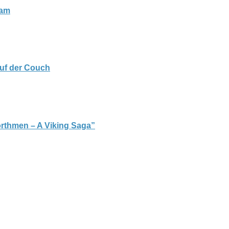
kam
auf der Couch
orthmen – A Viking Saga”