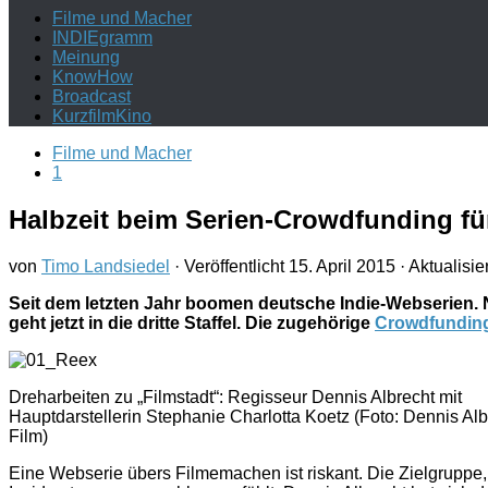
Filme und Macher
INDIEgramm
Meinung
KnowHow
Broadcast
KurzfilmKino
Filme und Macher
1
Halbzeit beim Serien-Crowdfunding fü
von
Timo Landsiedel
· Veröffentlicht
15. April 2015
· Aktualisie
Seit dem letzten Jahr boomen deutsche Indie-Webserien. 
geht jetzt in die dritte Staffel. Die zugehörige
Crowdfundin
Dreharbeiten zu „Filmstadt“: Regisseur Dennis Albrecht mit
Hauptdarstellerin Stephanie Charlotta Koetz (Foto: Dennis Alb
Film)
Eine Webserie übers Filmemachen ist riskant. Die Zielgruppe, di