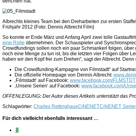
berichten hat.
Albrechts kleines Team bei den Dreharbeiten zur ersten Staffe
Frühjahr 2012 (Foto: Dennis Albrecht Film)
So konnte er Ende März und Anfang April zwei tolle Gastauftr
eine Rolle
übernehmen. Der Schauspieler und Synchronsprech
Crowdfundings sollen noch ein paar Schmankerl folgen, über di
noch eine Menge zu tun ist, bis die letzten vier Folgen über 
haben wir den Kopf frei zum Drehen“, sagt der Albrecht. Denn
Die Crowdfunding-Kampagne von Filmstadt“ auf Startne
Die offizielle Homepage von Dennis Albrecht:
www.denni
‚Filmstadt‘ auf Facebook:
www.facebook.com/FLMSTDT
‚Unsere Serien‘ auf Facebook:
www.facebook.com/Unse
OFFENLEGUNG
:
Der Autor dieses Artikels unterstützt das P
Schlagwörter:
Charles Rettinghaus
CiNENET
CiNENET Serie
Für dich vielleicht ebenfalls interessant …
0