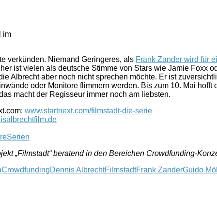
l im
itte verkünden. Niemand Geringeres, als
Frank Zander wird für 
er ist vielen als deutsche Stimme von Stars wie Jamie Foxx 
e Albrecht aber noch nicht sprechen möchte. Er ist zuversichtl
Leinwände oder Monitore flimmern werden. Bis zum 10. Mai hofft
 das macht der Regisseur immer noch am liebsten.
xt.com:
www.startnext.com/filmstadt-die-serie
salbrechtfilm.de
reSerien
rojekt „Filmstadt“ beratend in den Bereichen Crowdfunding-Konze
n
Crowdfunding
Dennis Albrecht
Filmstadt
Frank Zander
Guido Möl