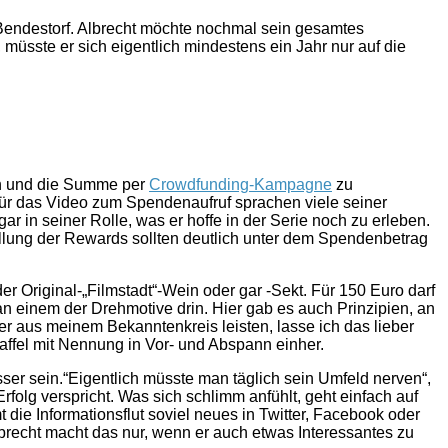
 Bendestorf. Albrecht möchte nochmal sein gesamtes
müsste er sich eigentlich mindestens ein Jahr nur auf die
en und die Summe per
Crowdfunding-Kampagne
zu
r das Video zum Spendenaufruf sprachen viele seiner
ar in seiner Rolle, was er hoffe in der Serie noch zu erleben.
llung der Rewards sollten deutlich unter dem Spendenbetrag
 Original-„Filmstadt“-Wein oder gar -Sekt. Für 150 Euro darf
n einem der Drehmotive drin. Hier gab es auch Prinzipien, an
er aus meinem Bekanntenkreis leisten, lasse ich das lieber
affel mit Nennung in Vor- und Abspann einher.
er sein.“Eigentlich müsste man täglich sein Umfeld nerven“,
olg verspricht. Was sich schlimm anfühlt, geht einfach auf
die Informationsflut soviel neues in Twitter, Facebook oder
lbrecht macht das nur, wenn er auch etwas Interessantes zu