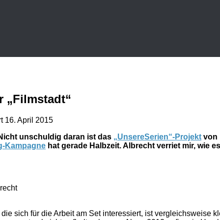
r „Filmstadt“
rt
16. April 2015
Nicht unschuldig daran ist das
„UnsereSerien“-Projekt
von 
g-Kampagne
hat gerade Halbzeit. Albrecht verriet mir, wie es 
recht
e sich für die Arbeit am Set interessiert, ist vergleichsweise kl