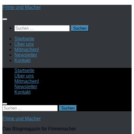
Zum
Filme und Macher
Inhalt
springen
Suchen
nach:
Startseite
Über uns
Mitmachen!
Newsletter
Kontakt
Startseite
Über uns
Mitmachen!
Newsletter
Kontakt
Suchen
nach:
Filme und Macher
Das Blogmagazin für Filmemacher