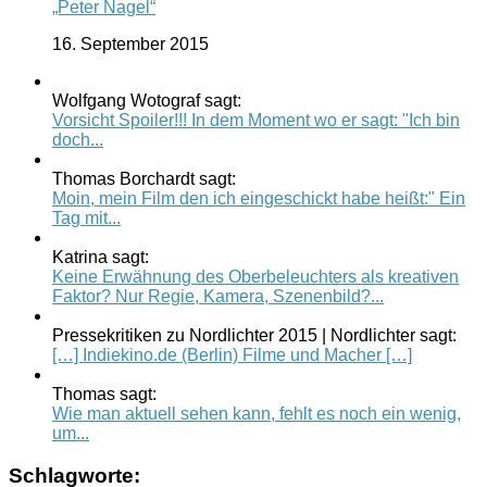
„Peter Nagel“
16. September 2015
Wolfgang Wotograf sagt:
Vorsicht Spoiler!!! In dem Moment wo er sagt: "Ich bin
doch...
Thomas Borchardt sagt:
Moin, mein Film den ich eingeschickt habe heißt:" Ein
Tag mit...
Katrina sagt:
Keine Erwähnung des Oberbeleuchters als kreativen
Faktor? Nur Regie, Kamera, Szenenbild?...
Pressekritiken zu Nordlichter 2015 | Nordlichter sagt:
[…] Indiekino.de (Berlin) Filme und Macher […]
Thomas sagt:
Wie man aktuell sehen kann, fehlt es noch ein wenig,
um...
Schlagworte: