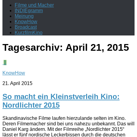
Filme und Macher
INDIEgramm
Meinung
KnowHow
Broadcast
KurzfilmKino
Tagesarchiv:
April 21, 2015
1
KnowHow
21. April 2015
So macht ein Kleinstverleih Kino:
Nordlichter 2015
Skandinavische Filme laufen hierzulande selten im Kino.
Deren Filmemacher sind bei uns nahezu unbekannt. Das will
Daniel Karg ändern. Mit der Filmreihe „Nordlichter 2015“
lässt er fünf nordische Leckerbissen durch die deutschen