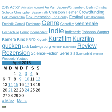
Action
2015
Au Pair
Baden-Württemberg
Berlin
Christian
Animation
Aquarell
Crowdfunding
Christoph Heimer
Schega
Christopher Sassenrath
Festival
Dokumentation
Dokumentarfilm
Eric Bouley
Filmakademie
Genre
Genrenale
Frederik Gomoll
Förderung
Genrefilm
Indie
Indieserie
Johanna Wagner
Hochschule
Horror
Independent
Kurzfilm
Kurzfilm
Kamera
Kino
KRYO
Kryonik
gucken
Review
Ludwigsburg
Look
Meredith Burkholder
Rezension
Serie
Science-Fiction
Stil
Szenenbild
Webfest
Webserie
Youtube
April 2015
M
D
M
D
F
S
S
1
2
3
4
5
6
7
8
9
10
11
12
13
14
15
16
17
18
19
20
21
22
23
24
25
26
27
28
29
30
« März
Mai »