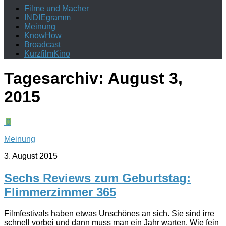
Filme und Macher
INDIEgramm
Meinung
KnowHow
Broadcast
KurzfilmKino
Tagesarchiv:
August 3,
2015
0
Meinung
3. August 2015
Sechs Reviews zum Geburtstag:
Flimmerzimmer 365
Filmfestivals haben etwas Unschönes an sich. Sie sind irre
schnell vorbei und dann muss man ein Jahr warten. Wie fein