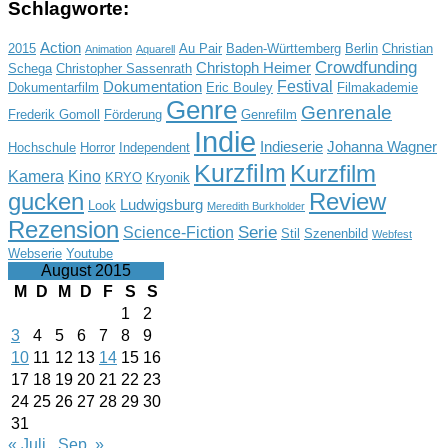
Schlagworte:
Action
2015
Au Pair
Baden-Württemberg
Berlin
Christian
Animation
Aquarell
Crowdfunding
Christoph Heimer
Schega
Christopher Sassenrath
Festival
Dokumentation
Dokumentarfilm
Eric Bouley
Filmakademie
Genre
Genrenale
Frederik Gomoll
Förderung
Genrefilm
Indie
Indieserie
Johanna Wagner
Hochschule
Horror
Independent
Kurzfilm
Kurzfilm
Kamera
Kino
KRYO
Kryonik
gucken
Review
Ludwigsburg
Look
Meredith Burkholder
Rezension
Serie
Science-Fiction
Stil
Szenenbild
Webfest
Webserie
Youtube
August 2015
M
D
M
D
F
S
S
1
2
3
4
5
6
7
8
9
10
11
12
13
14
15
16
17
18
19
20
21
22
23
24
25
26
27
28
29
30
31
« Juli
Sep. »