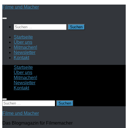
Zum
Filme und Macher
Inhalt
springen
Suchen
nach:
Startseite
Über uns
Mitmachen!
Newsletter
Kontakt
Startseite
Über uns
Mitmachen!
Newsletter
Kontakt
Suchen
nach:
Filme und Macher
Das Blogmagazin für Filmemacher