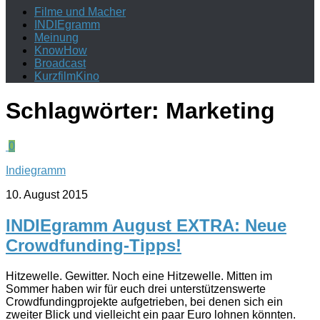
Filme und Macher
INDIEgramm
Meinung
KnowHow
Broadcast
KurzfilmKino
Schlagwörter:
Marketing
0
Indiegramm
10. August 2015
INDIEgramm August EXTRA: Neue
Crowdfunding-Tipps!
Hitzewelle. Gewitter. Noch eine Hitzewelle. Mitten im
Sommer haben wir für euch drei unterstützenswerte
Crowdfundingprojekte aufgetrieben, bei denen sich ein
zweiter Blick und vielleicht ein paar Euro lohnen könnten.