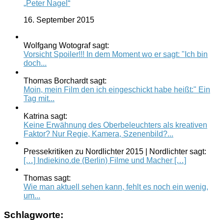
„Peter Nagel“
16. September 2015
Wolfgang Wotograf sagt:
Vorsicht Spoiler!!! In dem Moment wo er sagt: "Ich bin
doch...
Thomas Borchardt sagt:
Moin, mein Film den ich eingeschickt habe heißt:" Ein
Tag mit...
Katrina sagt:
Keine Erwähnung des Oberbeleuchters als kreativen
Faktor? Nur Regie, Kamera, Szenenbild?...
Pressekritiken zu Nordlichter 2015 | Nordlichter sagt:
[…] Indiekino.de (Berlin) Filme und Macher […]
Thomas sagt:
Wie man aktuell sehen kann, fehlt es noch ein wenig,
um...
Schlagworte: