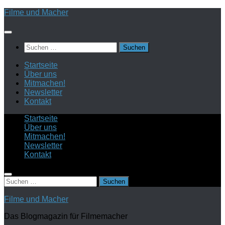
Zum
Filme und Macher
Inhalt
springen
Suchen
nach:
Startseite
Über uns
Mitmachen!
Newsletter
Kontakt
Startseite
Über uns
Mitmachen!
Newsletter
Kontakt
Suchen
nach:
Filme und Macher
Das Blogmagazin für Filmemacher