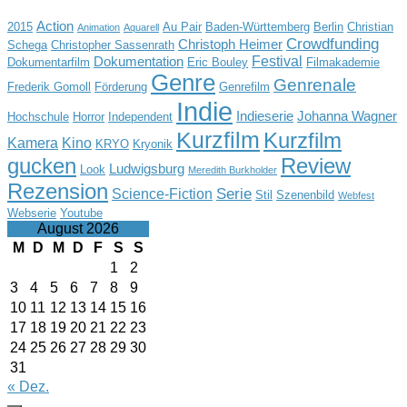
Action
2015
Au Pair
Baden-Württemberg
Berlin
Christian
Animation
Aquarell
Crowdfunding
Christoph Heimer
Schega
Christopher Sassenrath
Festival
Dokumentation
Dokumentarfilm
Eric Bouley
Filmakademie
Genre
Genrenale
Frederik Gomoll
Förderung
Genrefilm
Indie
Indieserie
Johanna Wagner
Hochschule
Horror
Independent
Kurzfilm
Kurzfilm
Kamera
Kino
KRYO
Kryonik
gucken
Review
Ludwigsburg
Look
Meredith Burkholder
Rezension
Serie
Science-Fiction
Stil
Szenenbild
Webfest
Webserie
Youtube
August 2026
M
D
M
D
F
S
S
1
2
3
4
5
6
7
8
9
10
11
12
13
14
15
16
17
18
19
20
21
22
23
24
25
26
27
28
29
30
31
« Dez.