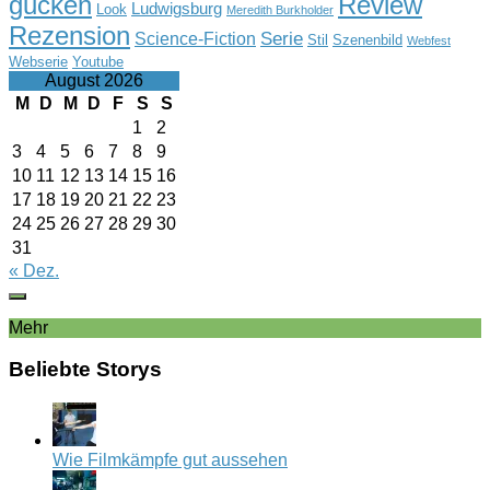
gucken
Review
Ludwigsburg
Look
Meredith Burkholder
Rezension
Serie
Science-Fiction
Stil
Szenenbild
Webfest
Webserie
Youtube
August 2026
M
D
M
D
F
S
S
1
2
3
4
5
6
7
8
9
10
11
12
13
14
15
16
17
18
19
20
21
22
23
24
25
26
27
28
29
30
31
« Dez.
Mehr
Beliebte Storys
Wie Filmkämpfe gut aussehen