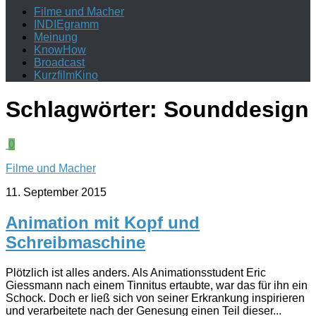
Filme und Macher
INDIEgramm
Meinung
KnowHow
Broadcast
KurzfilmKino
Schlagwörter:
Sounddesign
0
Filme und Macher
11. September 2015
Animation mit Kopf und
Schreibmaschine
Plötzlich ist alles anders. Als Animationsstudent Eric
Giessmann nach einem Tinnitus ertaubte, war das für ihn ein
Schock. Doch er ließ sich von seiner Erkrankung inspirieren
und verarbeitete nach der Genesung einen Teil dieser...