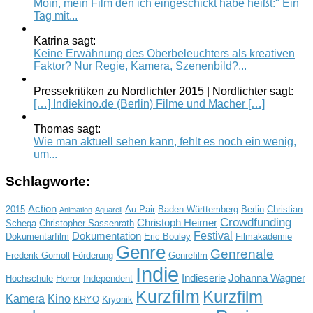
Moin, mein Film den ich eingeschickt habe heißt:" Ein
Tag mit...
Katrina sagt:
Keine Erwähnung des Oberbeleuchters als kreativen
Faktor? Nur Regie, Kamera, Szenenbild?...
Pressekritiken zu Nordlichter 2015 | Nordlichter sagt:
[…] Indiekino.de (Berlin) Filme und Macher […]
Thomas sagt:
Wie man aktuell sehen kann, fehlt es noch ein wenig,
um...
Schlagworte:
Action
2015
Au Pair
Baden-Württemberg
Berlin
Christian
Animation
Aquarell
Crowdfunding
Christoph Heimer
Schega
Christopher Sassenrath
Festival
Dokumentation
Dokumentarfilm
Eric Bouley
Filmakademie
Genre
Genrenale
Frederik Gomoll
Förderung
Genrefilm
Indie
Indieserie
Johanna Wagner
Hochschule
Horror
Independent
Kurzfilm
Kurzfilm
Kamera
Kino
KRYO
Kryonik