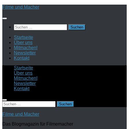
Zum
Filme und Macher
Inhalt
springen
Suchen
nach:
Startseite
Über uns
Mitmachen!
Newsletter
Kontakt
Startseite
Über uns
Mitmachen!
Newsletter
Kontakt
Suchen
nach:
Filme und Macher
Das Blogmagazin für Filmemacher