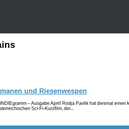
ins
hamanen und Riesenwespen
as INDIEgramm – Ausgabe April! Rodja Pavlik hat diesmal einen
rreichischen Sci-Fi-Kurzfilm, der...