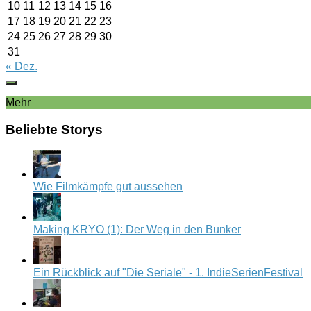
10
11
12
13
14
15
16
17
18
19
20
21
22
23
24
25
26
27
28
29
30
31
« Dez.
Mehr
Beliebte Storys
Wie Filmkämpfe gut aussehen
Making KRYO (1): Der Weg in den Bunker
Ein Rückblick auf "Die Seriale" - 1. IndieSerienFestival