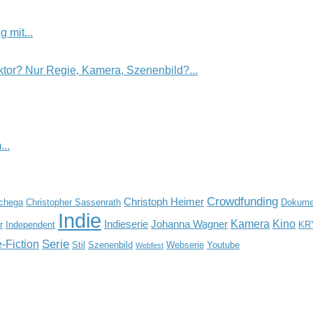
 mit...
tor? Nur Regie, Kamera, Szenenbild?...
..
Crowdfunding
Christoph Heimer
Schega
Christopher Sassenrath
Dokumen
Indie
Kamera
Kino
Indieserie
Johanna Wagner
r
Independent
KR
Serie
-Fiction
Stil
Szenenbild
Webserie
Youtube
Webfest