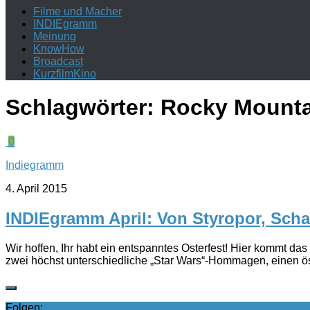
Filme und Macher
INDIEgramm
Meinung
KnowHow
Broadcast
KurzfilmKino
Schlagwörter:
Rocky Mounta
0
Indiegramm
4. April 2015
INDIEgramm April: Von Styropor, Sc
Wir hoffen, Ihr habt ein entspanntes Osterfest! Hier kommt d
zwei höchst unterschiedliche „Star Wars“-Hommagen, einen öste
Folgen: