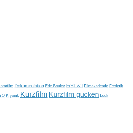
Festival
Dokumentation
tarfilm
Eric Bouley
Filmakademie
Frederik
Kurzfilm
Kurzfilm gucken
YO
Kryonik
Look