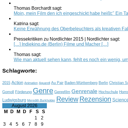
Thomas Borchardt sagt:
Moin, mein Film den ich eingeschickt habe heißt:" Ein Tag
Katrina sagt:
Keine Erwähnung des Oberbeleuchters als kreativen Fak
Pressekritiken zu Nordlichter 2015 | Nordlichter sagt:
[…] Indiekino.de (Berlin) Filme und Macher […]
Thomas sagt:
Wie man aktuell sehen kann, fehlt es noch ein wenig, um.
Schlagworte:
Action
2015
Au Pair
Baden-Württemberg
Berlin
Christian 
Animation
Aquarell
Genre
Genrenale
Gomoll
Förderung
Genrefilm
Hochschule
Horro
Review
Rezension
Science
Ludwigsburg
Meredith Burkholder
August 2026
M
D
M
D
F
S
S
1
2
3
4
5
6
7
8
9