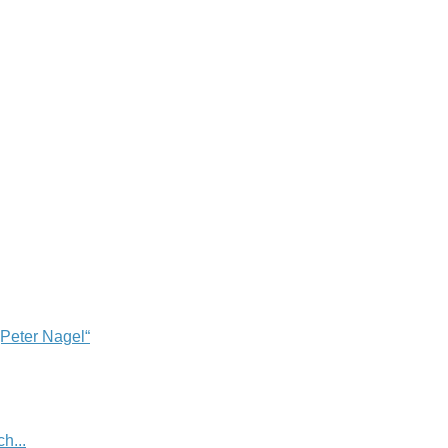
„Peter Nagel“
h...