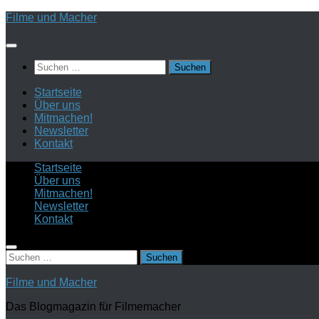
Zum
Filme und Macher
Inhalt
springen
Suchen
nach:
Startseite
Über uns
Mitmachen!
Newsletter
Kontakt
Startseite
Über uns
Mitmachen!
Newsletter
Kontakt
Suchen
nach:
Filme und Macher
Das Blogmagazin für Filmemacher