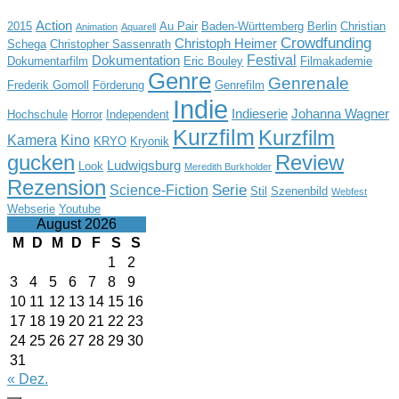
Action
2015
Au Pair
Baden-Württemberg
Berlin
Christian
Animation
Aquarell
Crowdfunding
Christoph Heimer
Schega
Christopher Sassenrath
Festival
Dokumentation
Dokumentarfilm
Eric Bouley
Filmakademie
Genre
Genrenale
Frederik Gomoll
Förderung
Genrefilm
Indie
Indieserie
Johanna Wagner
Hochschule
Horror
Independent
Kurzfilm
Kurzfilm
Kamera
Kino
KRYO
Kryonik
gucken
Review
Ludwigsburg
Look
Meredith Burkholder
Rezension
Serie
Science-Fiction
Stil
Szenenbild
Webfest
Webserie
Youtube
August 2026
M
D
M
D
F
S
S
1
2
3
4
5
6
7
8
9
10
11
12
13
14
15
16
17
18
19
20
21
22
23
24
25
26
27
28
29
30
31
« Dez.