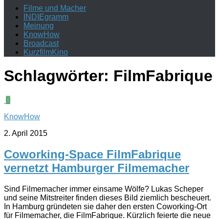
Filme und Macher
INDIEgramm
Meinung
KnowHow
Broadcast
KurzfilmKino
Schlagwörter:
FilmFabrique
0
KnowHow
2. April 2015
Coworking-Space FilmFabrique
vernetzt Hamburger Filmemacher
Sind Filmemacher immer einsame Wölfe? Lukas Scheper
und seine Mitstreiter finden dieses Bild ziemlich bescheuert.
In Hamburg gründeten sie daher den ersten Coworking-Ort
für Filmemacher, die FilmFabrique. Kürzlich feierte die neue