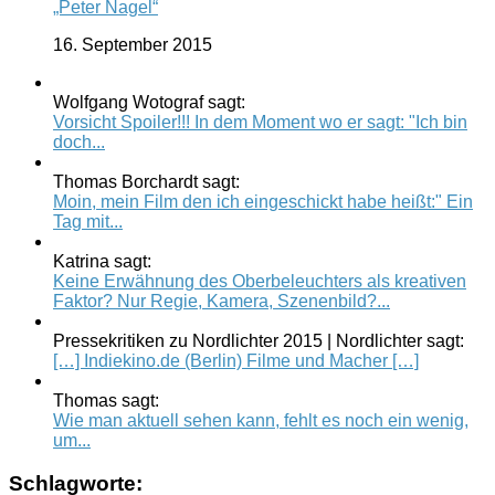
„Peter Nagel“
16. September 2015
Wolfgang Wotograf sagt:
Vorsicht Spoiler!!! In dem Moment wo er sagt: "Ich bin
doch...
Thomas Borchardt sagt:
Moin, mein Film den ich eingeschickt habe heißt:" Ein
Tag mit...
Katrina sagt:
Keine Erwähnung des Oberbeleuchters als kreativen
Faktor? Nur Regie, Kamera, Szenenbild?...
Pressekritiken zu Nordlichter 2015 | Nordlichter sagt:
[…] Indiekino.de (Berlin) Filme und Macher […]
Thomas sagt:
Wie man aktuell sehen kann, fehlt es noch ein wenig,
um...
Schlagworte: