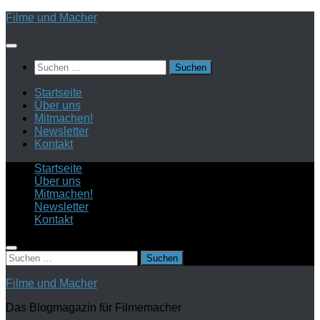
Zum
Filme und Macher
Inhalt
springen
Suchen
nach:
Startseite
Über uns
Mitmachen!
Newsletter
Kontakt
Startseite
Über uns
Mitmachen!
Newsletter
Kontakt
Suchen
nach:
Filme und Macher
Das Blogmagazin für Filmemacher