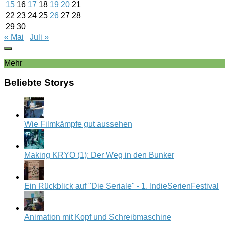
15
16
17
18
19
20
21
22
23
24
25
26
27
28
29
30
« Mai
Juli »
Mehr
Beliebte Storys
Wie Filmkämpfe gut aussehen
Making KRYO (1): Der Weg in den Bunker
Ein Rückblick auf "Die Seriale" - 1. IndieSerienFestival
Animation mit Kopf und Schreibmaschine