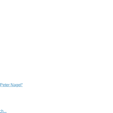
„Peter Nagel“
h...