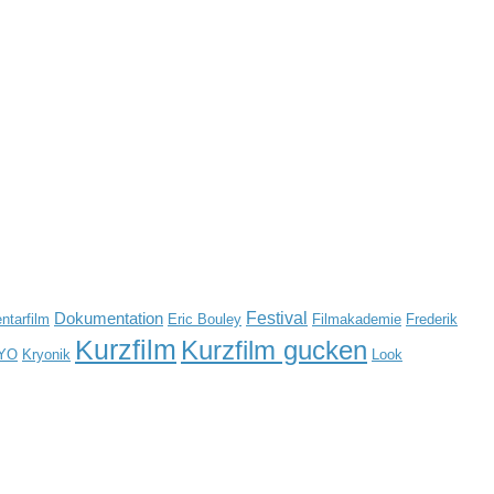
Festival
Dokumentation
tarfilm
Eric Bouley
Filmakademie
Frederik
Kurzfilm
Kurzfilm gucken
YO
Kryonik
Look