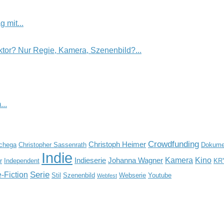
 mit...
tor? Nur Regie, Kamera, Szenenbild?...
..
Crowdfunding
Christoph Heimer
Schega
Christopher Sassenrath
Dokumen
Indie
Kamera
Kino
Indieserie
Johanna Wagner
r
Independent
KR
Serie
-Fiction
Stil
Szenenbild
Webserie
Youtube
Webfest