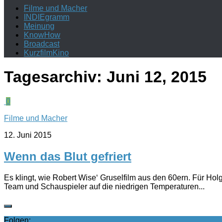
Filme und Macher
INDIEgramm
Meinung
KnowHow
Broadcast
KurzfilmKino
Tagesarchiv:
Juni 12, 2015
0
Filme und Macher
12. Juni 2015
Wenn das Blut gefriert
Es klingt, wie Robert Wise‘ Gruselfilm aus den 60ern. Für Ho
Team und Schauspieler auf die niedrigen Temperaturen...
Folgen: