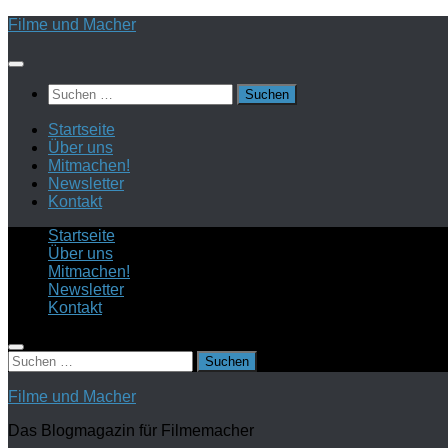
Zum
Filme und Macher
Inhalt
springen
Suchen
nach:
Startseite
Über uns
Mitmachen!
Newsletter
Kontakt
Startseite
Über uns
Mitmachen!
Newsletter
Kontakt
Suchen
nach:
Filme und Macher
Das Blogmagazin für Filmemacher