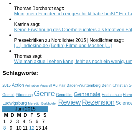
Thomas Borchardt sagt:
Moin, mein Film den ich eingeschickt habe heißt:" Ein Tag
Katrina sagt:
Keine Erwähnung des Oberbeleuchters als kreativen Fak
Pressekritiken zu Nordlichter 2015 | Nordlichter sagt:
[…] Indiekino.de (Berlin) Filme und Macher […]
Thomas sagt:
Wie man aktuell sehen kann, fehlt es noch ein wenig, um.
Schlagworte:
Action
2015
Au Pair
Baden-Württemberg
Berlin
Christian 
Animation
Aquarell
Genre
Genrenale
Gomoll
Förderung
Genrefilm
Hochschule
Horro
Review
Rezension
Science
Ludwigsburg
Meredith Burkholder
Juni 2015
M
D
M
D
F
S
S
1
2
3
4
5
6
7
8
9
10
11
12
13
14