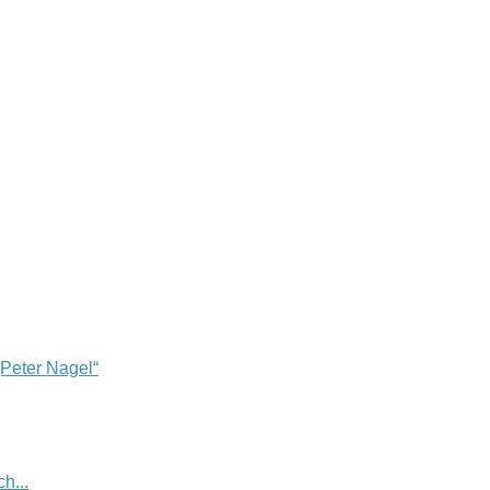
„Peter Nagel“
h...