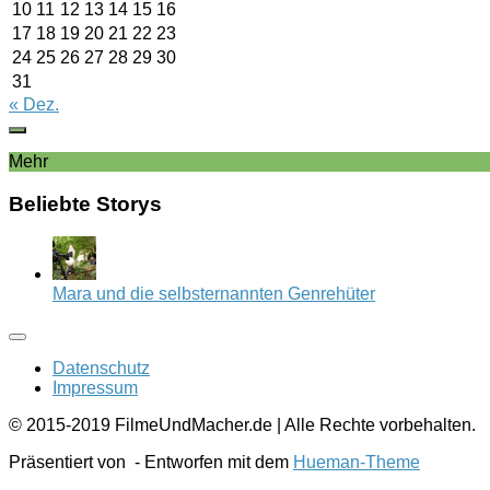
10
11
12
13
14
15
16
17
18
19
20
21
22
23
24
25
26
27
28
29
30
31
« Dez.
Mehr
Beliebte Storys
Mara und die selbsternannten Genrehüter
Datenschutz
Impressum
© 2015-2019 FilmeUndMacher.de | Alle Rechte vorbehalten.
Präsentiert von
- Entworfen mit dem
Hueman-Theme