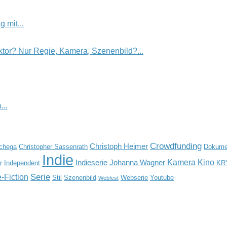
 mit...
tor? Nur Regie, Kamera, Szenenbild?...
..
Crowdfunding
Christoph Heimer
Schega
Christopher Sassenrath
Dokumen
Indie
Kamera
Kino
Indieserie
Johanna Wagner
r
Independent
KR
Serie
-Fiction
Stil
Szenenbild
Webserie
Youtube
Webfest