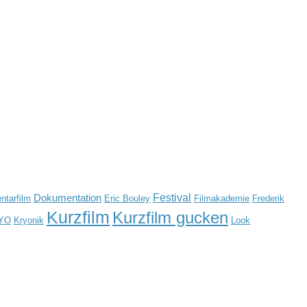
Festival
Dokumentation
tarfilm
Eric Bouley
Filmakademie
Frederik
Kurzfilm
Kurzfilm gucken
YO
Kryonik
Look