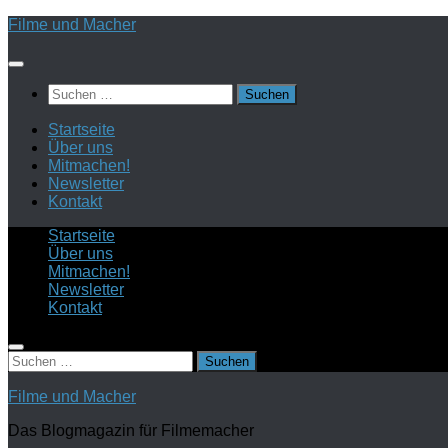
Zum
Filme und Macher
Inhalt
springen
Suchen
nach:
Startseite
Über uns
Mitmachen!
Newsletter
Kontakt
Startseite
Über uns
Mitmachen!
Newsletter
Kontakt
Suchen
nach:
Filme und Macher
Das Blogmagazin für Filmemacher