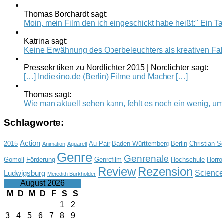
Thomas Borchardt sagt:
Moin, mein Film den ich eingeschickt habe heißt:" Ein Tag
Katrina sagt:
Keine Erwähnung des Oberbeleuchters als kreativen Fak
Pressekritiken zu Nordlichter 2015 | Nordlichter sagt:
[…] Indiekino.de (Berlin) Filme und Macher […]
Thomas sagt:
Wie man aktuell sehen kann, fehlt es noch ein wenig, um.
Schlagworte:
Action
2015
Au Pair
Baden-Württemberg
Berlin
Christian 
Animation
Aquarell
Genre
Genrenale
Gomoll
Förderung
Genrefilm
Hochschule
Horro
Review
Rezension
Science
Ludwigsburg
Meredith Burkholder
August 2026
M
D
M
D
F
S
S
1
2
3
4
5
6
7
8
9