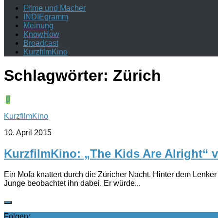
Filme und Macher
INDIEgramm
Meinung
KnowHow
Broadcast
KurzfilmKino
Schlagwörter:
Zürich
0
KurzfilmKino
10. April 2015
KurzfilmKino: „The Kids Are Alright“ v
Ein Mofa knattert durch die Züricher Nacht. Hinter dem Lenke
Junge beobachtet ihn dabei. Er würde...
Folgen: