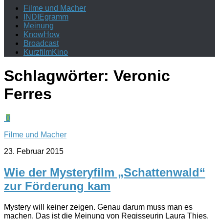
Filme und Macher
INDIEgramm
Meinung
KnowHow
Broadcast
KurzfilmKino
Schlagwörter:
Veronic
Ferres
0
Filme und Macher
23. Februar 2015
Wie der Mysteryfilm „Schattenwald“
zur Förderung kam
Mystery will keiner zeigen. Genau darum muss man es
machen. Das ist die Meinung von Regisseurin Laura Thies.