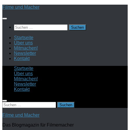
Zum
Filme und Macher
Inhalt
springen
Suchen
nach:
Startseite
Über uns
Mitmachen!
Newsletter
Kontakt
Startseite
Über uns
Mitmachen!
Newsletter
Kontakt
Suchen
nach:
Filme und Macher
Das Blogmagazin für Filmemacher