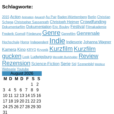
Schlagworte:
Action
2015
Au Pair
Baden-Württemberg
Berlin
Christian
Animation
Aquarell
Crowdfunding
Christoph Heimer
Schega
Christopher Sassenrath
Festival
Dokumentation
Dokumentarfilm
Eric Bouley
Filmakademie
Genre
Genrenale
Frederik Gomoll
Förderung
Genrefilm
Indie
Indieserie
Johanna Wagner
Hochschule
Horror
Independent
Kurzfilm
Kurzfilm
Kamera
Kino
KRYO
Kryonik
gucken
Review
Ludwigsburg
Look
Meredith Burkholder
Rezension
Serie
Science-Fiction
Stil
Szenenbild
Webfest
Webserie
Youtube
August 2026
M
D
M
D
F
S
S
1
2
3
4
5
6
7
8
9
10
11
12
13
14
15
16
17
18
19
20
21
22
23
24
25
26
27
28
29
30
31