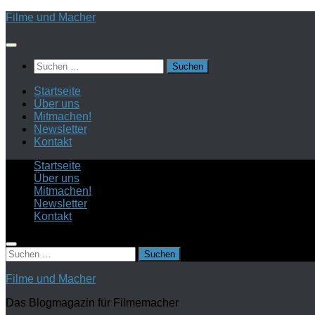
Zum
Filme und Macher
Inhalt
springen
Suchen
nach:
Startseite
Über uns
Mitmachen!
Newsletter
Kontakt
Startseite
Über uns
Mitmachen!
Newsletter
Kontakt
Suchen
nach:
Filme und Macher
Das Blogmagazin für Filmemacher