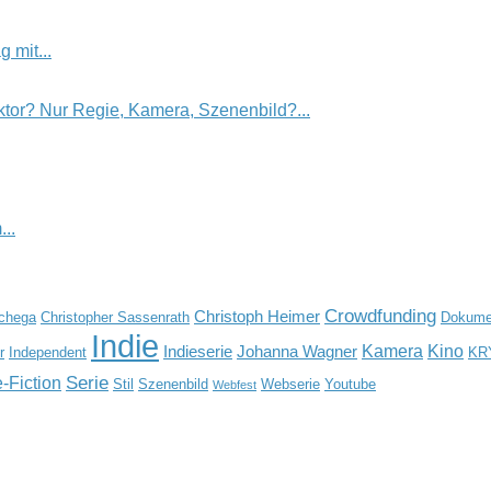
 mit...
tor? Nur Regie, Kamera, Szenenbild?...
..
Crowdfunding
Christoph Heimer
Schega
Christopher Sassenrath
Dokumen
Indie
Kamera
Kino
Indieserie
Johanna Wagner
r
Independent
KR
Serie
-Fiction
Stil
Szenenbild
Webserie
Youtube
Webfest