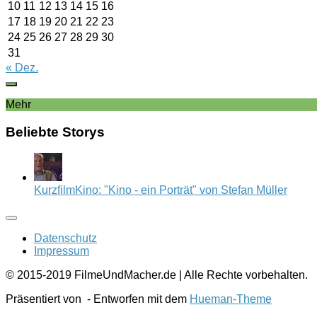
10
11
12
13
14
15
16
17
18
19
20
21
22
23
24
25
26
27
28
29
30
31
« Dez.
Mehr
Beliebte Storys
KurzfilmKino: "Kino - ein Porträt" von Stefan Müller
Datenschutz
Impressum
© 2015-2019 FilmeUndMacher.de | Alle Rechte vorbehalten.
Präsentiert von
- Entworfen mit dem
Hueman-Theme