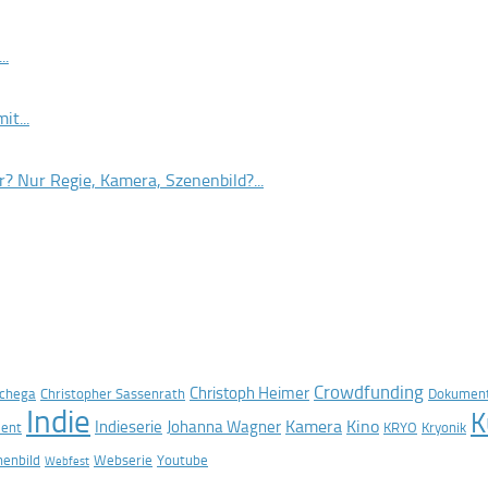
..
it...
? Nur Regie, Kamera, Szenenbild?...
Crowdfunding
Christoph Heimer
Schega
Christopher Sassenrath
Dokument
Indie
K
Kamera
Kino
Indieserie
Johanna Wagner
dent
KRYO
Kryonik
nenbild
Webserie
Youtube
Webfest