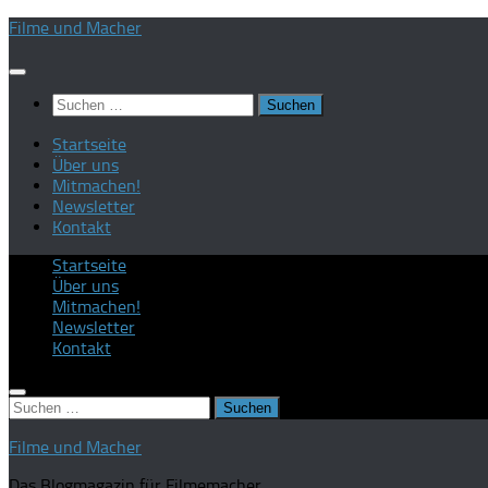
Zum
Filme und Macher
Inhalt
springen
Suchen
nach:
Startseite
Über uns
Mitmachen!
Newsletter
Kontakt
Startseite
Über uns
Mitmachen!
Newsletter
Kontakt
Suchen
nach:
Filme und Macher
Das Blogmagazin für Filmemacher