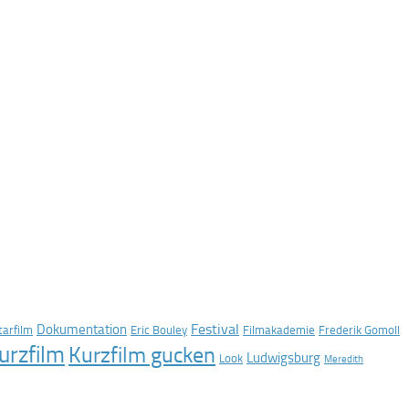
Festival
Dokumentation
arfilm
Eric Bouley
Filmakademie
Frederik Gomoll
urzfilm
Kurzfilm gucken
Ludwigsburg
Look
Meredith