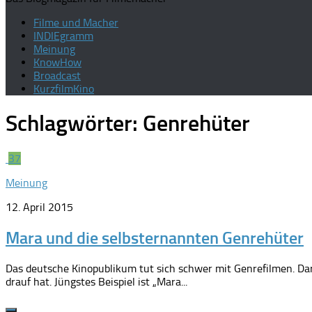
Filme und Macher
INDIEgramm
Meinung
KnowHow
Broadcast
KurzfilmKino
Schlagwörter:
Genrehüter
37
Meinung
12. April 2015
Mara und die selbsternannten Genrehüter
Das deutsche Kinopublikum tut sich schwer mit Genrefilmen. Dar
drauf hat. Jüngstes Beispiel ist „Mara...