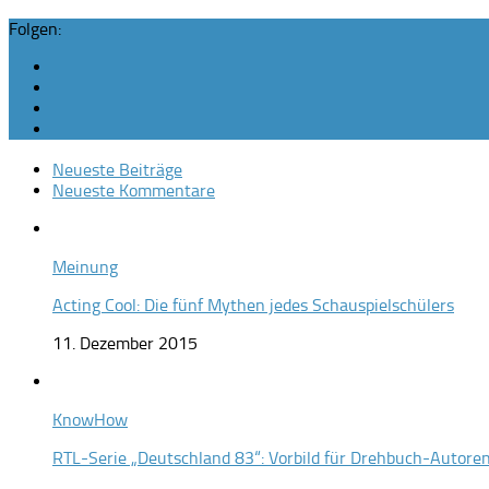
Folgen:
Neueste Beiträge
Neueste Kommentare
Meinung
Acting Cool: Die fünf Mythen jedes Schauspielschülers
11. Dezember 2015
KnowHow
RTL-Serie „Deutschland 83“: Vorbild für Drehbuch-Autore