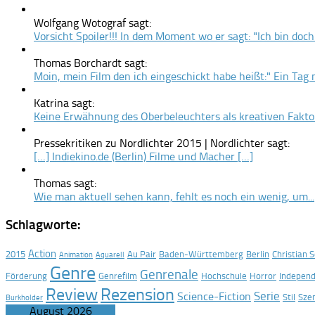
Wolfgang Wotograf sagt:
Vorsicht Spoiler!!! In dem Moment wo er sagt: "Ich bin doch.
Thomas Borchardt sagt:
Moin, mein Film den ich eingeschickt habe heißt:" Ein Tag m
Katrina sagt:
Keine Erwähnung des Oberbeleuchters als kreativen Faktor
Pressekritiken zu Nordlichter 2015 | Nordlichter sagt:
[…] Indiekino.de (Berlin) Filme und Macher […]
Thomas sagt:
Wie man aktuell sehen kann, fehlt es noch ein wenig, um...
Schlagworte:
Action
2015
Au Pair
Baden-Württemberg
Berlin
Christian 
Animation
Aquarell
Genre
Genrenale
Förderung
Genrefilm
Hochschule
Horror
Indepen
Rezension
Review
Serie
Science-Fiction
Stil
Sze
Burkholder
August 2026