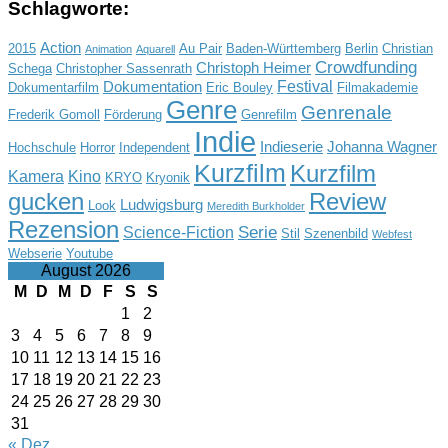
Schlagworte:
Action
2015
Au Pair
Baden-Württemberg
Berlin
Christian
Animation
Aquarell
Crowdfunding
Christoph Heimer
Schega
Christopher Sassenrath
Festival
Dokumentation
Dokumentarfilm
Eric Bouley
Filmakademie
Genre
Genrenale
Frederik Gomoll
Förderung
Genrefilm
Indie
Indieserie
Johanna Wagner
Hochschule
Horror
Independent
Kurzfilm
Kurzfilm
Kamera
Kino
KRYO
Kryonik
gucken
Review
Ludwigsburg
Look
Meredith Burkholder
Rezension
Serie
Science-Fiction
Stil
Szenenbild
Webfest
Webserie
Youtube
August 2026
M
D
M
D
F
S
S
1
2
3
4
5
6
7
8
9
10
11
12
13
14
15
16
17
18
19
20
21
22
23
24
25
26
27
28
29
30
31
« Dez.