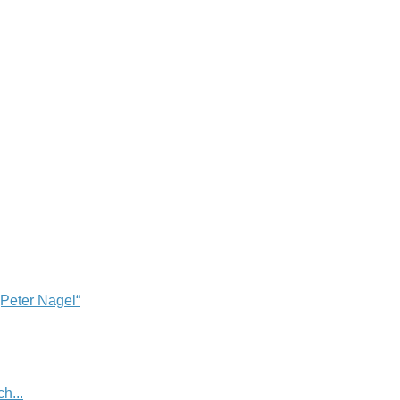
„Peter Nagel“
h...