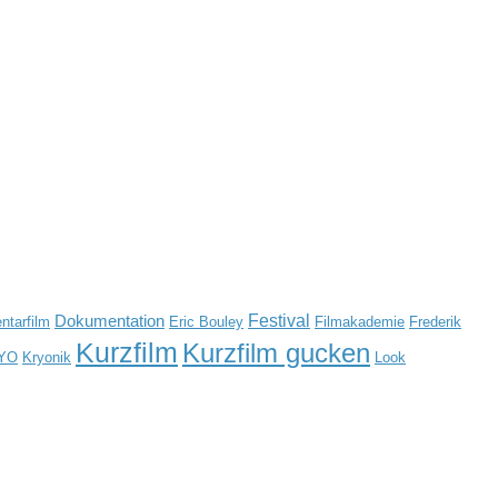
Festival
Dokumentation
tarfilm
Eric Bouley
Filmakademie
Frederik
Kurzfilm
Kurzfilm gucken
YO
Kryonik
Look