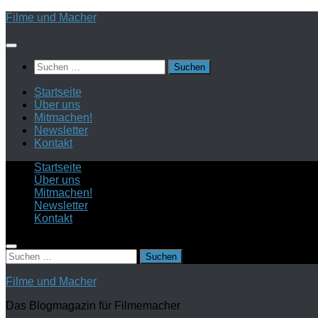
Zum
Filme und Macher
Inhalt
springen
Suchen
nach:
Startseite
Über uns
Mitmachen!
Newsletter
Kontakt
Startseite
Über uns
Mitmachen!
Newsletter
Kontakt
Suchen
nach:
Filme und Macher
Das Blogmagazin für Filmemacher