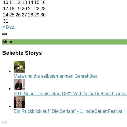
10
11
12
13
14
15
16
17
18
19
20
21
22
23
24
25
26
27
28
29
30
31
« Dez.
Mehr
Beliebte Storys
Mara und die selbsternannten Genrehüter
RTL-Serie "Deutschland 83": Vorbild für Drehbuch-Auto
Ein Rückblick auf "Die Seriale" - 1. IndieSerienFestival