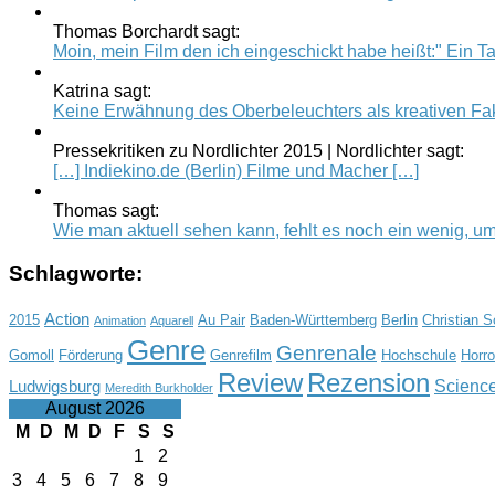
Thomas Borchardt sagt:
Moin, mein Film den ich eingeschickt habe heißt:" Ein Tag
Katrina sagt:
Keine Erwähnung des Oberbeleuchters als kreativen Fak
Pressekritiken zu Nordlichter 2015 | Nordlichter sagt:
[…] Indiekino.de (Berlin) Filme und Macher […]
Thomas sagt:
Wie man aktuell sehen kann, fehlt es noch ein wenig, um.
Schlagworte:
Action
2015
Au Pair
Baden-Württemberg
Berlin
Christian 
Animation
Aquarell
Genre
Genrenale
Gomoll
Förderung
Genrefilm
Hochschule
Horro
Review
Rezension
Science
Ludwigsburg
Meredith Burkholder
August 2026
M
D
M
D
F
S
S
1
2
3
4
5
6
7
8
9