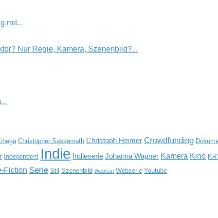
 mit...
tor? Nur Regie, Kamera, Szenenbild?...
..
Crowdfunding
Christoph Heimer
Schega
Christopher Sassenrath
Dokumen
Indie
Kamera
Kino
Indieserie
Johanna Wagner
r
Independent
KR
Serie
-Fiction
Stil
Szenenbild
Webserie
Youtube
Webfest