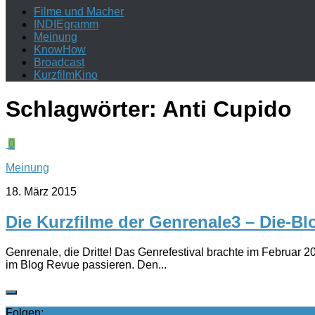
Filme und Macher
INDIEgramm
Meinung
KnowHow
Broadcast
KurzfilmKino
Schlagwörter:
Anti Cupido
0
Meinung
18. März 2015
Die Kurzfilme der Genrenale3 – Die-Bl
Genrenale, die Dritte! Das Genrefestival brachte im Februar 20
im Blog Revue passieren. Den...
Folgen: