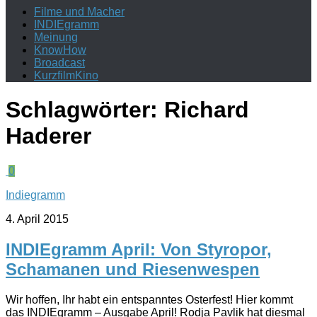
Filme und Macher
INDIEgramm
Meinung
KnowHow
Broadcast
KurzfilmKino
Schlagwörter:
Richard
Haderer
0
Indiegramm
4. April 2015
INDIEgramm April: Von Styropor,
Schamanen und Riesenwespen
Wir hoffen, Ihr habt ein entspanntes Osterfest! Hier kommt
das INDIEgramm – Ausgabe April! Rodja Pavlik hat diesmal