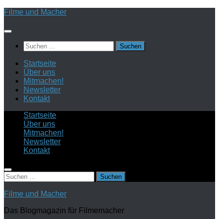
Zum
Filme und Macher
Inhalt
springen
Suchen
nach:
Startseite
Über uns
Mitmachen!
Newsletter
Kontakt
Startseite
Über uns
Mitmachen!
Newsletter
Kontakt
Suchen
nach:
Filme und Macher
Das Blogmagazin für Filmemacher