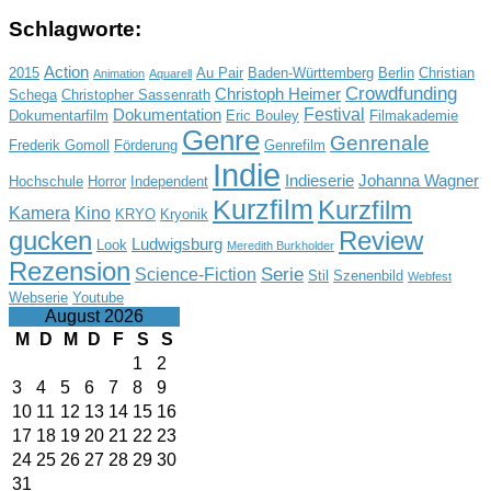
Schlagworte:
Action
2015
Au Pair
Baden-Württemberg
Berlin
Christian
Animation
Aquarell
Crowdfunding
Christoph Heimer
Schega
Christopher Sassenrath
Festival
Dokumentation
Dokumentarfilm
Eric Bouley
Filmakademie
Genre
Genrenale
Frederik Gomoll
Förderung
Genrefilm
Indie
Indieserie
Johanna Wagner
Hochschule
Horror
Independent
Kurzfilm
Kurzfilm
Kamera
Kino
KRYO
Kryonik
gucken
Review
Ludwigsburg
Look
Meredith Burkholder
Rezension
Serie
Science-Fiction
Stil
Szenenbild
Webfest
Webserie
Youtube
August 2026
M
D
M
D
F
S
S
1
2
3
4
5
6
7
8
9
10
11
12
13
14
15
16
17
18
19
20
21
22
23
24
25
26
27
28
29
30
31