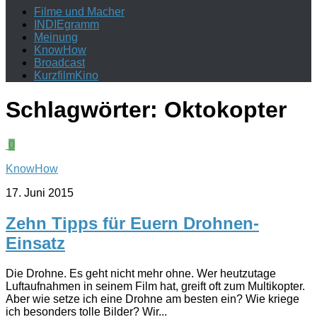
Filme und Macher
INDIEgramm
Meinung
KnowHow
Broadcast
KurzfilmKino
Schlagwörter:
Oktokopter
0
KnowHow
17. Juni 2015
Zehn Tipps für Euern Drohnen-
Einsatz
Die Drohne. Es geht nicht mehr ohne. Wer heutzutage
Luftaufnahmen in seinem Film hat, greift oft zum Multikopter.
Aber wie setze ich eine Drohne am besten ein? Wie kriege
ich besonders tolle Bilder? Wir...