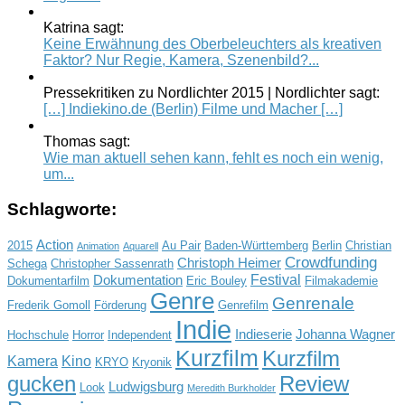
Katrina sagt:
Keine Erwähnung des Oberbeleuchters als kreativen
Faktor? Nur Regie, Kamera, Szenenbild?...
Pressekritiken zu Nordlichter 2015 | Nordlichter sagt:
[…] Indiekino.de (Berlin) Filme und Macher […]
Thomas sagt:
Wie man aktuell sehen kann, fehlt es noch ein wenig,
um...
Schlagworte:
Action
2015
Au Pair
Baden-Württemberg
Berlin
Christian
Animation
Aquarell
Crowdfunding
Christoph Heimer
Schega
Christopher Sassenrath
Festival
Dokumentation
Dokumentarfilm
Eric Bouley
Filmakademie
Genre
Genrenale
Frederik Gomoll
Förderung
Genrefilm
Indie
Indieserie
Johanna Wagner
Hochschule
Horror
Independent
Kurzfilm
Kurzfilm
Kamera
Kino
KRYO
Kryonik
gucken
Review
Ludwigsburg
Look
Meredith Burkholder