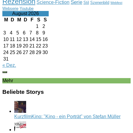
Rezension
Serie
Science-Fiction
Stil
Szenenbild
Webfest
Webserie
Youtube
August 2026
M
D
M
D
F
S
S
1
2
3
4
5
6
7
8
9
10
11
12
13
14
15
16
17
18
19
20
21
22
23
24
25
26
27
28
29
30
31
« Dez.
Mehr
Beliebte Storys
KurzfilmKino: "Kino - ein Porträt" von Stefan Müller