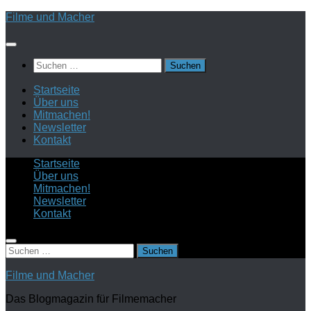
Zum
Filme und Macher
Inhalt
springen
Suchen
nach:
Startseite
Über uns
Mitmachen!
Newsletter
Kontakt
Startseite
Über uns
Mitmachen!
Newsletter
Kontakt
Suchen
nach:
Filme und Macher
Das Blogmagazin für Filmemacher