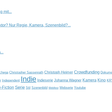
 mit...
tor? Nur Regie, Kamera, Szenenbild?...
..
Crowdfunding
Christoph Heimer
Schega
Christopher Sassenrath
Dokumen
Indie
Kamera
Kino
Indieserie
Johanna Wagner
r
Independent
KR
Serie
-Fiction
Stil
Szenenbild
Webserie
Youtube
Webfest