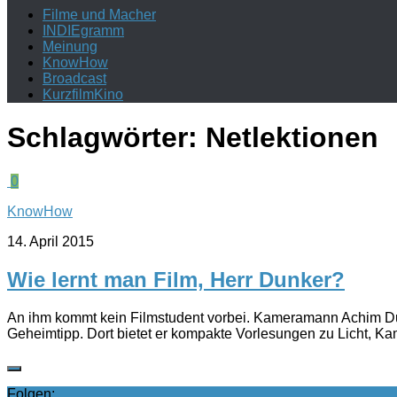
Filme und Macher
INDIEgramm
Meinung
KnowHow
Broadcast
KurzfilmKino
Schlagwörter:
Netlektionen
0
KnowHow
14. April 2015
Wie lernt man Film, Herr Dunker?
An ihm kommt kein Filmstudent vorbei. Kameramann Achim Dunke
Geheimtipp. Dort bietet er kompakte Vorlesungen zu Licht, Ka
Folgen: