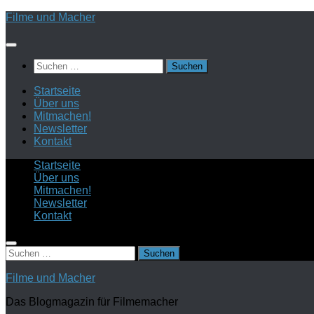
Zum
Filme und Macher
Inhalt
springen
Suchen
nach:
Startseite
Über uns
Mitmachen!
Newsletter
Kontakt
Startseite
Über uns
Mitmachen!
Newsletter
Kontakt
Suchen
nach:
Filme und Macher
Das Blogmagazin für Filmemacher