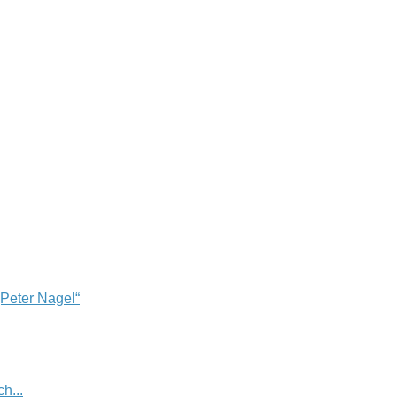
„Peter Nagel“
h...