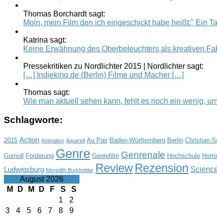
Thomas Borchardt sagt:
Moin, mein Film den ich eingeschickt habe heißt:" Ein Tag
Katrina sagt:
Keine Erwähnung des Oberbeleuchters als kreativen Fak
Pressekritiken zu Nordlichter 2015 | Nordlichter sagt:
[…] Indiekino.de (Berlin) Filme und Macher […]
Thomas sagt:
Wie man aktuell sehen kann, fehlt es noch ein wenig, um.
Schlagworte:
Action
2015
Au Pair
Baden-Württemberg
Berlin
Christian 
Animation
Aquarell
Genre
Genrenale
Gomoll
Förderung
Genrefilm
Hochschule
Horro
Review
Rezension
Science
Ludwigsburg
Meredith Burkholder
August 2026
M
D
M
D
F
S
S
1
2
3
4
5
6
7
8
9