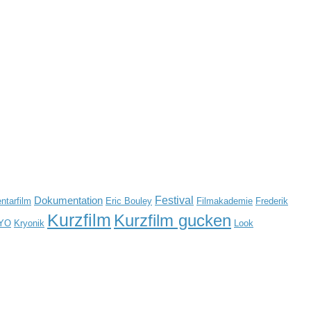
Festival
Dokumentation
tarfilm
Eric Bouley
Filmakademie
Frederik
Kurzfilm
Kurzfilm gucken
YO
Kryonik
Look