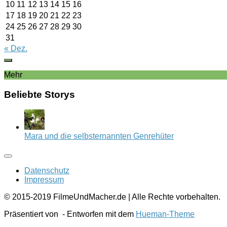
10
11
12
13
14
15
16
17
18
19
20
21
22
23
24
25
26
27
28
29
30
31
« Dez.
Mehr
Beliebte Storys
Mara und die selbsternannten Genrehüter
Datenschutz
Impressum
© 2015-2019 FilmeUndMacher.de | Alle Rechte vorbehalten.
Präsentiert von
- Entworfen mit dem
Hueman-Theme