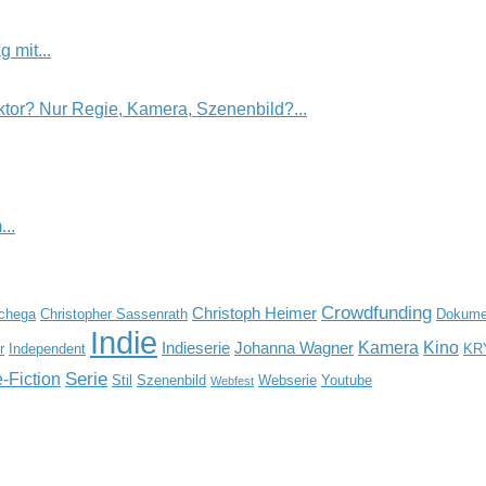
 mit...
tor? Nur Regie, Kamera, Szenenbild?...
..
Crowdfunding
Christoph Heimer
Schega
Christopher Sassenrath
Dokumen
Indie
Kamera
Kino
Indieserie
Johanna Wagner
r
Independent
KR
Serie
-Fiction
Stil
Szenenbild
Webserie
Youtube
Webfest