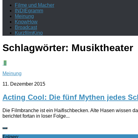
Filme und Macher
INDIEgramm
Meinung
KnowHow
Broadcast
KurzfilmKino
Schlagwörter:
Musiktheater
0
Meinung
11. Dezember 2015
Acting Cool: Die fünf Mythen jedes S
Die Filmbranche ist ein Haifischbecken. Alte Hasen wissen da
berichtet fortan in loser Folge...
Folgen: