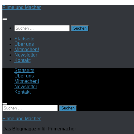
Zum
Filme und Macher
Inhalt
springen
Suchen
nach:
Startseite
Über uns
Mitmachen!
Newsletter
Kontakt
Startseite
Über uns
Mitmachen!
Newsletter
Kontakt
Suchen
nach:
Filme und Macher
Das Blogmagazin für Filmemacher