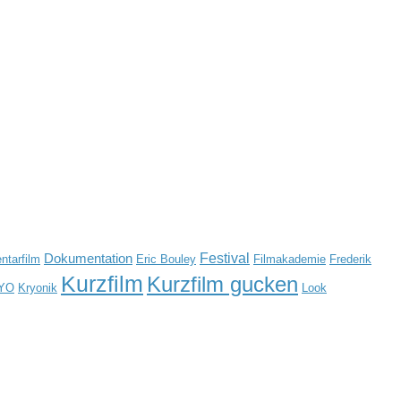
Festival
Dokumentation
tarfilm
Eric Bouley
Filmakademie
Frederik
Kurzfilm
Kurzfilm gucken
YO
Kryonik
Look