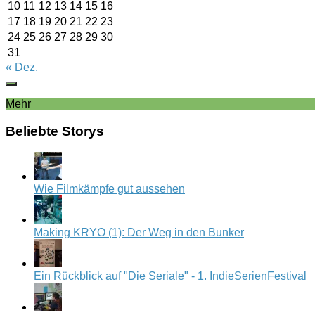
10
11
12
13
14
15
16
17
18
19
20
21
22
23
24
25
26
27
28
29
30
31
« Dez.
Mehr
Beliebte Storys
Wie Filmkämpfe gut aussehen
Making KRYO (1): Der Weg in den Bunker
Ein Rückblick auf "Die Seriale" - 1. IndieSerienFestival