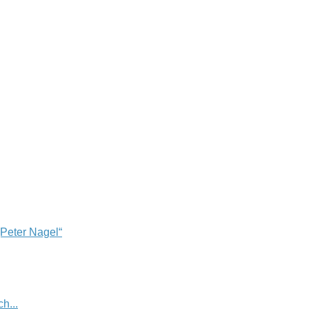
„Peter Nagel“
h...