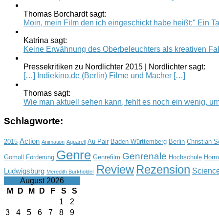
Thomas Borchardt sagt:
Moin, mein Film den ich eingeschickt habe heißt:" Ein Tag
Katrina sagt:
Keine Erwähnung des Oberbeleuchters als kreativen Fak
Pressekritiken zu Nordlichter 2015 | Nordlichter sagt:
[…] Indiekino.de (Berlin) Filme und Macher […]
Thomas sagt:
Wie man aktuell sehen kann, fehlt es noch ein wenig, um.
Schlagworte:
Action
2015
Au Pair
Baden-Württemberg
Berlin
Christian 
Animation
Aquarell
Genre
Genrenale
Gomoll
Förderung
Genrefilm
Hochschule
Horro
Review
Rezension
Science
Ludwigsburg
Meredith Burkholder
August 2026
M
D
M
D
F
S
S
1
2
3
4
5
6
7
8
9