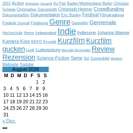
Action
2015
Au Pair
Baden-Württemberg
Berlin
Christian
Animation
Aquarell
Crowdfunding
Christoph Heimer
Schega
Christopher Sassenrath
Festival
Dokumentation
Dokumentarfilm
Eric Bouley
Filmakademie
Genre
Genrenale
Frederik Gomoll
Förderung
Genrefilm
Indie
Indieserie
Johanna Wagner
Hochschule
Horror
Independent
Kurzfilm
Kurzfilm
Kamera
Kino
KRYO
Kryonik
gucken
Review
Ludwigsburg
Look
Meredith Burkholder
Rezension
Serie
Science-Fiction
Stil
Szenenbild
Webfest
Webserie
Youtube
August 2026
M
D
M
D
F
S
S
1
2
3
4
5
6
7
8
9
10
11
12
13
14
15
16
17
18
19
20
21
22
23
24
25
26
27
28
29
30
31
« Dez.