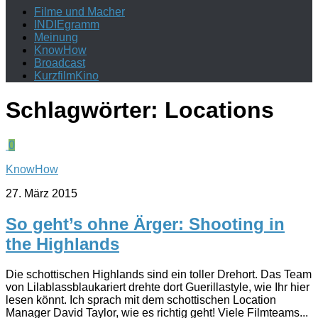
Filme und Macher
INDIEgramm
Meinung
KnowHow
Broadcast
KurzfilmKino
Schlagwörter:
Locations
0
KnowHow
27. März 2015
So geht’s ohne Ärger: Shooting in
the Highlands
Die schottischen Highlands sind ein toller Drehort. Das Team
von Lilablassblaukariert drehte dort Guerillastyle, wie Ihr hier
lesen könnt. Ich sprach mit dem schottischen Location
Manager David Taylor, wie es richtig geht! Viele Filmteams...