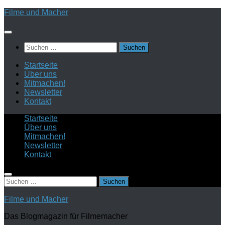
Zum
Filme und Macher
Inhalt
springen
Suchen
nach:
Startseite
Über uns
Mitmachen!
Newsletter
Kontakt
Startseite
Über uns
Mitmachen!
Newsletter
Kontakt
Suchen
nach:
Filme und Macher
Das Blogmagazin für Filmemacher