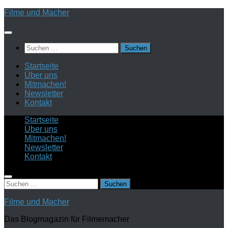
Zum
Filme und Macher
Inhalt
springen
Suchen
nach:
Startseite
Über uns
Mitmachen!
Newsletter
Kontakt
Startseite
Über uns
Mitmachen!
Newsletter
Kontakt
Suchen
nach:
Filme und Macher
Das Blogmagazin für Filmemacher