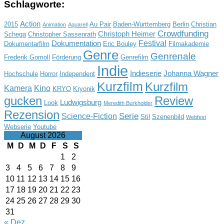
Schlagworte:
Action
2015
Au Pair
Baden-Württemberg
Berlin
Christian
Animation
Aquarell
Crowdfunding
Christoph Heimer
Schega
Christopher Sassenrath
Festival
Dokumentation
Dokumentarfilm
Eric Bouley
Filmakademie
Genre
Genrenale
Frederik Gomoll
Förderung
Genrefilm
Indie
Indieserie
Johanna Wagner
Hochschule
Horror
Independent
Kurzfilm
Kurzfilm
Kamera
Kino
KRYO
Kryonik
gucken
Review
Ludwigsburg
Look
Meredith Burkholder
Rezension
Serie
Science-Fiction
Stil
Szenenbild
Webfest
Webserie
Youtube
August 2026
M
D
M
D
F
S
S
1
2
3
4
5
6
7
8
9
10
11
12
13
14
15
16
17
18
19
20
21
22
23
24
25
26
27
28
29
30
31
« Dez.