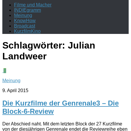
Filme und Macher
INDIEgramm
Meinung
KnowHow
Broadcast
KurzfilmKino
Schlagwörter:
Julian
Landweer
0
Meinung
9. April 2015
Die Kurzfilme der Genrenale3 – Die
Block-6-Review
Der Abschied naht. Mit dem letzten Block der 27 Kurzfilme
von der diesjährigen Genrenale endet die Reviewreihe eben