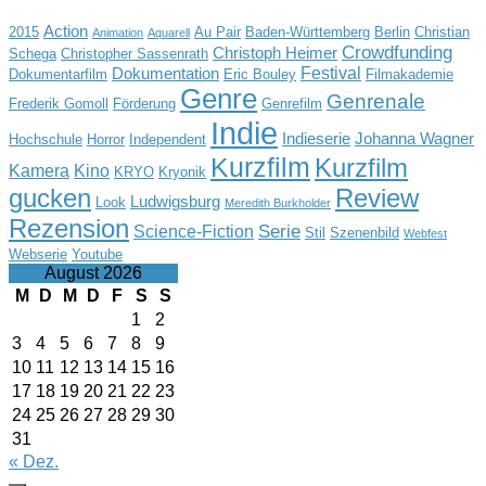
Action
2015
Au Pair
Baden-Württemberg
Berlin
Christian
Animation
Aquarell
Crowdfunding
Christoph Heimer
Schega
Christopher Sassenrath
Festival
Dokumentation
Dokumentarfilm
Eric Bouley
Filmakademie
Genre
Genrenale
Frederik Gomoll
Förderung
Genrefilm
Indie
Indieserie
Johanna Wagner
Hochschule
Horror
Independent
Kurzfilm
Kurzfilm
Kamera
Kino
KRYO
Kryonik
gucken
Review
Ludwigsburg
Look
Meredith Burkholder
Rezension
Serie
Science-Fiction
Stil
Szenenbild
Webfest
Webserie
Youtube
August 2026
M
D
M
D
F
S
S
1
2
3
4
5
6
7
8
9
10
11
12
13
14
15
16
17
18
19
20
21
22
23
24
25
26
27
28
29
30
31
« Dez.