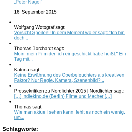
„Peter Nagel“
16. September 2015
Wolfgang Wotograf sagt:
Vorsicht Spoiler!!! In dem Moment wo er sagt: "Ich bin
doch...
Thomas Borchardt sagt:
Moin, mein Film den ich eingeschickt habe heißt:" Ein
Tag mit...
Katrina sagt:
Keine Erwähnung des Oberbeleuchters als kreativen
Faktor? Nur Regie, Kamera, Szenenbild?...
Pressekritiken zu Nordlichter 2015 | Nordlichter sagt:
[…] Indiekino.de (Berlin) Filme und Macher […]
Thomas sagt:
Wie man aktuell sehen kann, fehlt es noch ein wenig,
um...
Schlagworte: