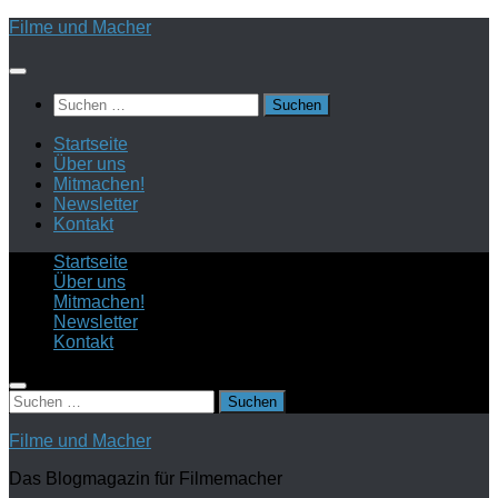
Zum
Filme und Macher
Inhalt
springen
Suchen
nach:
Startseite
Über uns
Mitmachen!
Newsletter
Kontakt
Startseite
Über uns
Mitmachen!
Newsletter
Kontakt
Suchen
nach:
Filme und Macher
Das Blogmagazin für Filmemacher