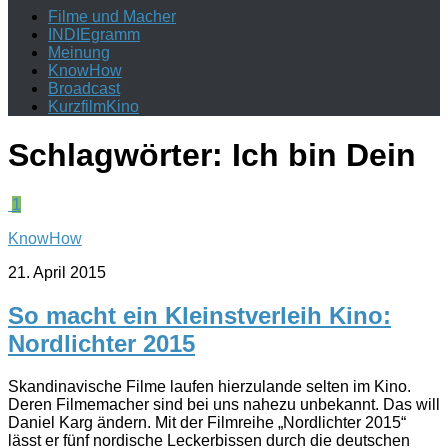
Filme und Macher
INDIEgramm
Meinung
KnowHow
Broadcast
KurzfilmKino
Schlagwörter:
Ich bin Dein
1
KnowHow
21. April 2015
So macht ein Kleinstverleih Kino:
Nordlichter 2015
Skandinavische Filme laufen hierzulande selten im Kino.
Deren Filmemacher sind bei uns nahezu unbekannt. Das will
Daniel Karg ändern. Mit der Filmreihe „Nordlichter 2015“
lässt er fünf nordische Leckerbissen durch die deutschen