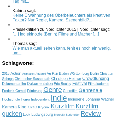
Tag mit...
Katrina sagt:
Keine Erwähnung des Oberbeleuchters als kreativen
Faktor? Nur Regie, Kamera, Szenenbild?...
Pressekritiken zu Nordlichter 2015 | Nordlichter sagt:
[…] Indiekino.de (Berlin) Filme und Macher […]
Thomas sagt:
Wie man aktuell sehen kann, fehlt es noch ein wenig,
um...
Schlagworte:
Action
2015
Au Pair
Baden-Württemberg
Berlin
Christian
Animation
Aquarell
Crowdfunding
Christoph Heimer
Schega
Christopher Sassenrath
Festival
Dokumentation
Dokumentarfilm
Eric Bouley
Filmakademie
Genre
Genrenale
Frederik Gomoll
Förderung
Genrefilm
Indie
Indieserie
Johanna Wagner
Hochschule
Horror
Independent
Kurzfilm
Kurzfilm
Kamera
Kino
KRYO
Kryonik
gucken
Review
Ludwigsburg
Look
Meredith Burkholder