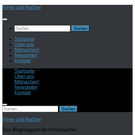
Zum
Filme und Macher
Inhalt
springen
Suchen
nach:
Startseite
Über uns
Mitmachen!
Newsletter
Kontakt
Startseite
Über uns
Mitmachen!
Newsletter
Kontakt
Suchen
nach:
Filme und Macher
Das Blogmagazin für Filmemacher