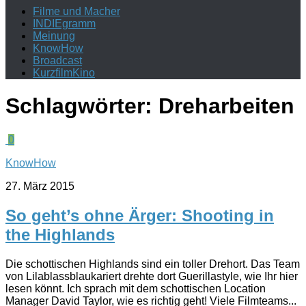
Filme und Macher
INDIEgramm
Meinung
KnowHow
Broadcast
KurzfilmKino
Schlagwörter:
Dreharbeiten
0
KnowHow
27. März 2015
So geht’s ohne Ärger: Shooting in
the Highlands
Die schottischen Highlands sind ein toller Drehort. Das Team
von Lilablassblaukariert drehte dort Guerillastyle, wie Ihr hier
lesen könnt. Ich sprach mit dem schottischen Location
Manager David Taylor, wie es richtig geht! Viele Filmteams...