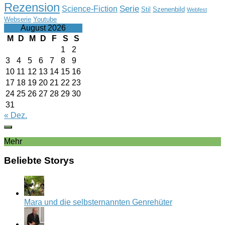
Rezension
Serie
Science-Fiction
Stil
Szenenbild
Webfest
Webserie
Youtube
August 2026
M
D
M
D
F
S
S
1
2
3
4
5
6
7
8
9
10
11
12
13
14
15
16
17
18
19
20
21
22
23
24
25
26
27
28
29
30
31
« Dez.
Mehr
Beliebte Storys
Mara und die selbsternannten Genrehüter