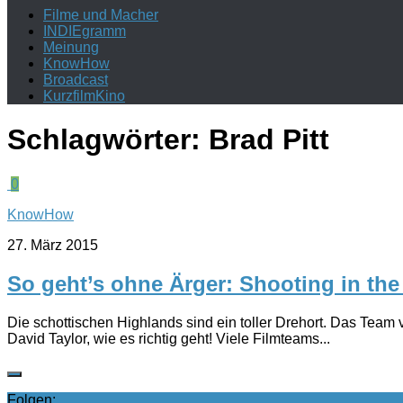
Filme und Macher
INDIEgramm
Meinung
KnowHow
Broadcast
KurzfilmKino
Schlagwörter:
Brad Pitt
0
KnowHow
27. März 2015
So geht’s ohne Ärger: Shooting in th
Die schottischen Highlands sind ein toller Drehort. Das Team v
David Taylor, wie es richtig geht! Viele Filmteams...
Folgen: