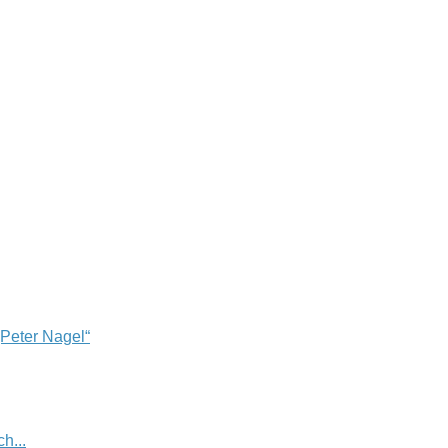
„Peter Nagel“
h...