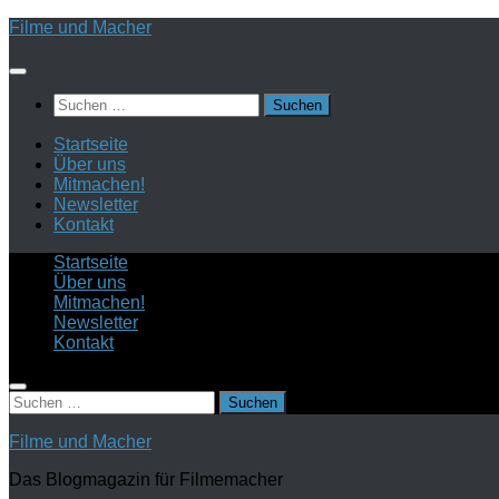
Zum
Filme und Macher
Inhalt
springen
Suchen
nach:
Startseite
Über uns
Mitmachen!
Newsletter
Kontakt
Startseite
Über uns
Mitmachen!
Newsletter
Kontakt
Suchen
nach:
Filme und Macher
Das Blogmagazin für Filmemacher