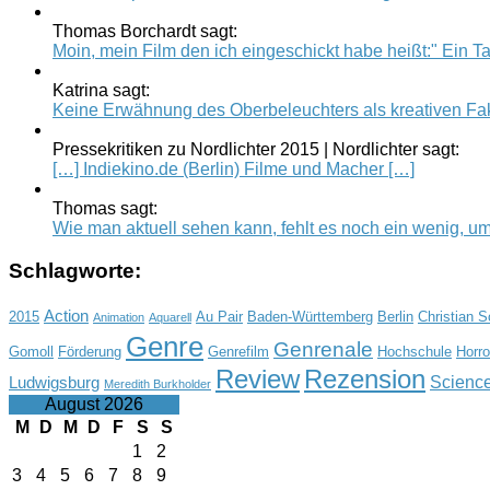
Thomas Borchardt sagt:
Moin, mein Film den ich eingeschickt habe heißt:" Ein Tag
Katrina sagt:
Keine Erwähnung des Oberbeleuchters als kreativen Fak
Pressekritiken zu Nordlichter 2015 | Nordlichter sagt:
[…] Indiekino.de (Berlin) Filme und Macher […]
Thomas sagt:
Wie man aktuell sehen kann, fehlt es noch ein wenig, um.
Schlagworte:
Action
2015
Au Pair
Baden-Württemberg
Berlin
Christian 
Animation
Aquarell
Genre
Genrenale
Gomoll
Förderung
Genrefilm
Hochschule
Horro
Review
Rezension
Science
Ludwigsburg
Meredith Burkholder
August 2026
M
D
M
D
F
S
S
1
2
3
4
5
6
7
8
9