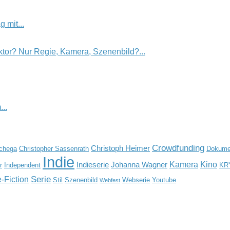
 mit...
tor? Nur Regie, Kamera, Szenenbild?...
..
Crowdfunding
Christoph Heimer
Schega
Christopher Sassenrath
Dokumen
Indie
Kamera
Kino
Indieserie
Johanna Wagner
r
Independent
KR
Serie
-Fiction
Stil
Szenenbild
Webserie
Youtube
Webfest