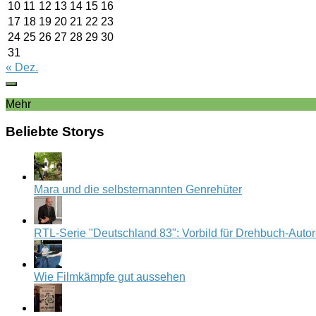
10
11
12
13
14
15
16
17
18
19
20
21
22
23
24
25
26
27
28
29
30
31
« Dez.
Mehr
Beliebte Storys
Mara und die selbsternannten Genrehüter
RTL-Serie "Deutschland 83": Vorbild für Drehbuch-Auto
Wie Filmkämpfe gut aussehen