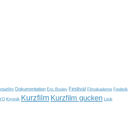
Festival
Dokumentation
tarfilm
Eric Bouley
Filmakademie
Frederik
Kurzfilm
Kurzfilm gucken
YO
Kryonik
Look