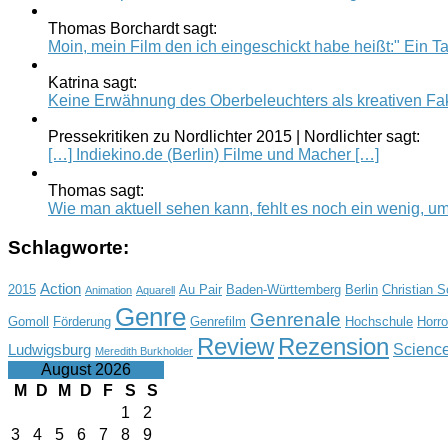
Thomas Borchardt sagt:
Moin, mein Film den ich eingeschickt habe heißt:" Ein Tag
Katrina sagt:
Keine Erwähnung des Oberbeleuchters als kreativen Fak
Pressekritiken zu Nordlichter 2015 | Nordlichter sagt:
[…] Indiekino.de (Berlin) Filme und Macher […]
Thomas sagt:
Wie man aktuell sehen kann, fehlt es noch ein wenig, um.
Schlagworte:
Action
2015
Au Pair
Baden-Württemberg
Berlin
Christian 
Animation
Aquarell
Genre
Genrenale
Gomoll
Förderung
Genrefilm
Hochschule
Horro
Review
Rezension
Science
Ludwigsburg
Meredith Burkholder
August 2026
M
D
M
D
F
S
S
1
2
3
4
5
6
7
8
9