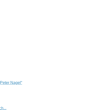
„Peter Nagel“
h...