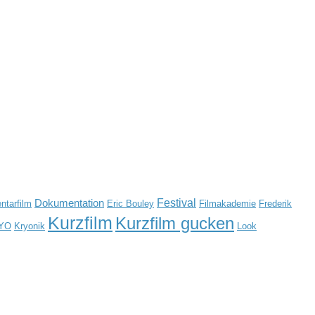
Festival
Dokumentation
tarfilm
Eric Bouley
Filmakademie
Frederik
Kurzfilm
Kurzfilm gucken
YO
Kryonik
Look