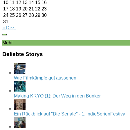
10
11
12
13
14
15
16
17
18
19
20
21
22
23
24
25
26
27
28
29
30
31
« Dez.
Mehr
Beliebte Storys
Wie Filmkämpfe gut aussehen
Making KRYO (1): Der Weg in den Bunker
Ein Rückblick auf "Die Seriale" - 1. IndieSerienFestival