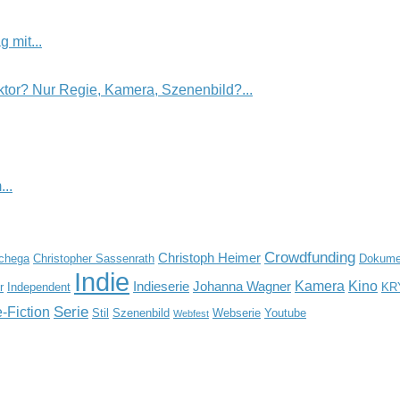
 mit...
tor? Nur Regie, Kamera, Szenenbild?...
..
Crowdfunding
Christoph Heimer
Schega
Christopher Sassenrath
Dokumen
Indie
Kamera
Kino
Indieserie
Johanna Wagner
r
Independent
KR
Serie
-Fiction
Stil
Szenenbild
Webserie
Youtube
Webfest