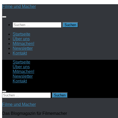
Zum
Filme und Macher
Inhalt
springen
Suchen
nach:
Startseite
Über uns
Mitmachen!
Newsletter
Kontakt
Startseite
Über uns
Mitmachen!
Newsletter
Kontakt
Suchen
nach:
Filme und Macher
Das Blogmagazin für Filmemacher