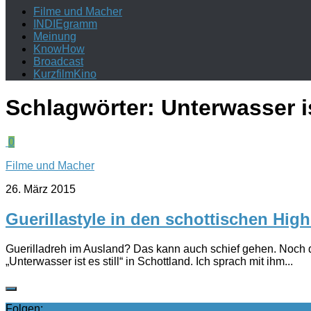
Filme und Macher
INDIEgramm
Meinung
KnowHow
Broadcast
KurzfilmKino
Schlagwörter:
Unterwasser is
0
Filme und Macher
26. März 2015
Guerillastyle in den schottischen Hig
Guerilladreh im Ausland? Das kann auch schief gehen. Noch d
„Unterwasser ist es still“ in Schottland. Ich sprach mit ihm...
Folgen: