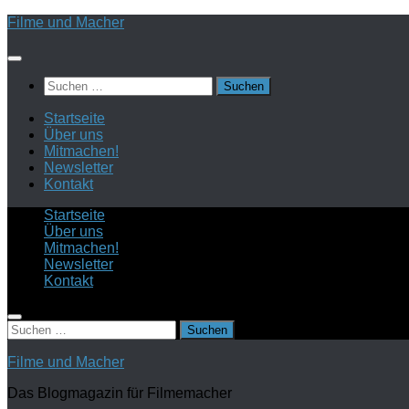
Zum
Filme und Macher
Inhalt
springen
Suchen
nach:
Startseite
Über uns
Mitmachen!
Newsletter
Kontakt
Startseite
Über uns
Mitmachen!
Newsletter
Kontakt
Suchen
nach:
Filme und Macher
Das Blogmagazin für Filmemacher