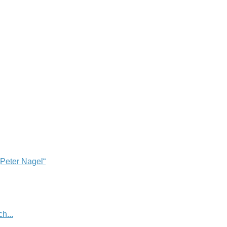
„Peter Nagel“
h...