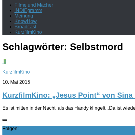
Filme und Macher
INDIEgramm
Meinung
KnowHow
Broadcast
KurzfilmKino
Schlagwörter:
Selbstmord
0
KurzfilmKino
10. Mai 2015
KurzfilmKino: „Jesus Point“ von Sina 
Es ist mitten in der Nacht, als das Handy klingelt. „Da ist wied
Folgen: