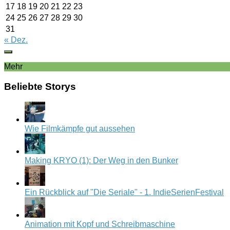
17
18
19
20
21
22
23
24
25
26
27
28
29
30
31
« Dez.
Mehr
Beliebte Storys
Wie Filmkämpfe gut aussehen
Making KRYO (1): Der Weg in den Bunker
Ein Rückblick auf "Die Seriale" - 1. IndieSerienFestival
Animation mit Kopf und Schreibmaschine