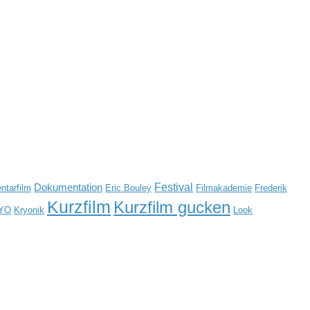
Festival
Dokumentation
tarfilm
Eric Bouley
Filmakademie
Frederik
Kurzfilm
Kurzfilm gucken
YO
Kryonik
Look