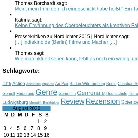
Thomas Borchardt sagt:
Moin, mein Film den ich eingeschickt habe heißt:" Ein Tag
Katrina sagt:
Keine Erwähnung des Oberbeleuchters als kreativen Fak
Pressekritiken zu Nordlichter 2015 | Nordlichter sagt:
[…] Indiekino.de (Berlin) Filme und Macher […]
Thomas sagt:
Wie man aktuell sehen kann, fehlt es noch ein wenig, um.
Schlagworte:
Action
2015
Au Pair
Baden-Württemberg
Berlin
Christian 
Animation
Aquarell
Genre
Genrenale
Gomoll
Förderung
Genrefilm
Hochschule
Horro
Review
Rezension
Science
Ludwigsburg
Meredith Burkholder
August 2026
M
D
M
D
F
S
S
1
2
3
4
5
6
7
8
9
10
11
12
13
14
15
16