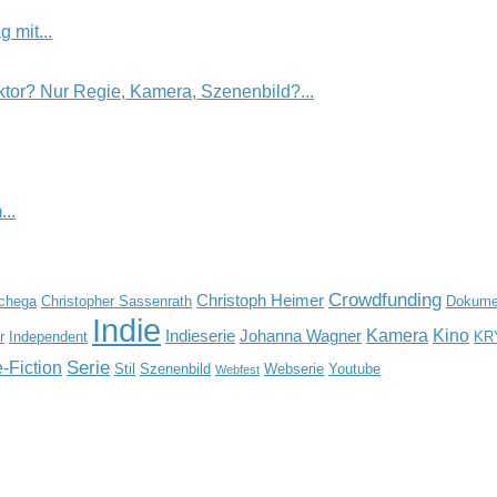
 mit...
tor? Nur Regie, Kamera, Szenenbild?...
..
Crowdfunding
Christoph Heimer
Schega
Christopher Sassenrath
Dokumen
Indie
Kamera
Kino
Indieserie
Johanna Wagner
r
Independent
KR
Serie
-Fiction
Stil
Szenenbild
Webserie
Youtube
Webfest