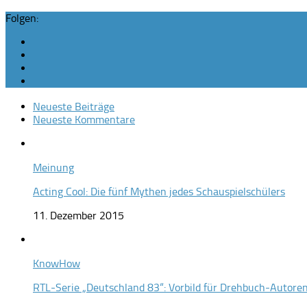
Folgen:
Neueste Beiträge
Neueste Kommentare
Meinung
Acting Cool: Die fünf Mythen jedes Schauspielschülers
11. Dezember 2015
KnowHow
RTL-Serie „Deutschland 83“: Vorbild für Drehbuch-Autore