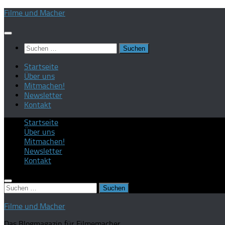
Zum
Filme und Macher
Inhalt
springen
Suchen
nach:
Startseite
Über uns
Mitmachen!
Newsletter
Kontakt
Startseite
Über uns
Mitmachen!
Newsletter
Kontakt
Suchen
nach:
Filme und Macher
Das Blogmagazin für Filmemacher