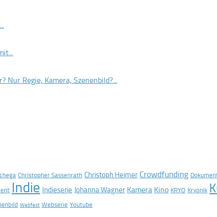
..
it...
? Nur Regie, Kamera, Szenenbild?...
Crowdfunding
Christoph Heimer
Schega
Christopher Sassenrath
Dokument
Indie
K
Kamera
Kino
Indieserie
Johanna Wagner
dent
KRYO
Kryonik
nenbild
Webserie
Youtube
Webfest