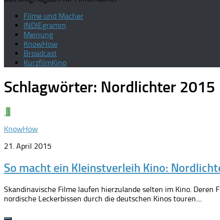
Filme und Macher
INDIEgramm
Meinung
KnowHow
Broadcast
KurzfilmKino
Schlagwörter:
Nordlichter 2015
1
KnowHow
21. April 2015
So macht ein Kleinstverleih Kino: Nordlich
Skandinavische Filme laufen hierzulande selten im Kino. Deren F
nordische Leckerbissen durch die deutschen Kinos touren....