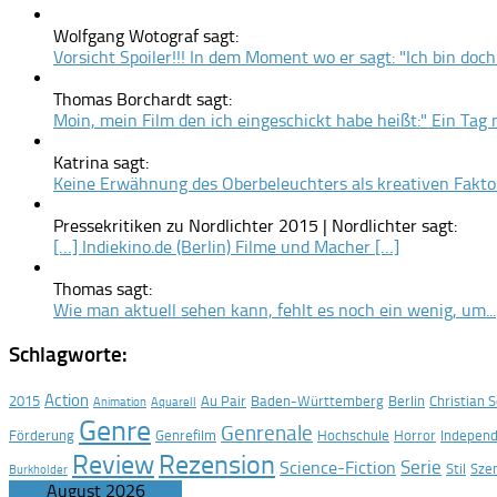
Wolfgang Wotograf sagt:
Vorsicht Spoiler!!! In dem Moment wo er sagt: "Ich bin doch.
Thomas Borchardt sagt:
Moin, mein Film den ich eingeschickt habe heißt:" Ein Tag m
Katrina sagt:
Keine Erwähnung des Oberbeleuchters als kreativen Faktor
Pressekritiken zu Nordlichter 2015 | Nordlichter sagt:
[…] Indiekino.de (Berlin) Filme und Macher […]
Thomas sagt:
Wie man aktuell sehen kann, fehlt es noch ein wenig, um...
Schlagworte:
Action
2015
Au Pair
Baden-Württemberg
Berlin
Christian 
Animation
Aquarell
Genre
Genrenale
Förderung
Genrefilm
Hochschule
Horror
Indepen
Rezension
Review
Serie
Science-Fiction
Stil
Sze
Burkholder
August 2026