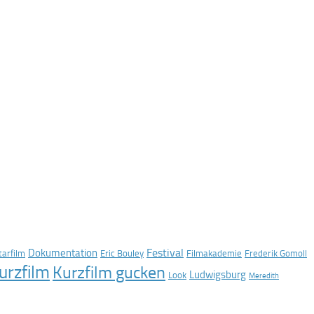
Festival
Dokumentation
arfilm
Eric Bouley
Filmakademie
Frederik Gomoll
urzfilm
Kurzfilm gucken
Ludwigsburg
Look
Meredith