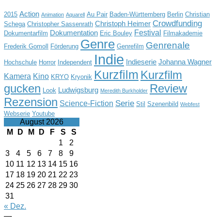
Action
2015
Au Pair
Baden-Württemberg
Berlin
Christian
Animation
Aquarell
Crowdfunding
Christoph Heimer
Schega
Christopher Sassenrath
Festival
Dokumentation
Dokumentarfilm
Eric Bouley
Filmakademie
Genre
Genrenale
Frederik Gomoll
Förderung
Genrefilm
Indie
Indieserie
Johanna Wagner
Hochschule
Horror
Independent
Kurzfilm
Kurzfilm
Kamera
Kino
KRYO
Kryonik
gucken
Review
Ludwigsburg
Look
Meredith Burkholder
Rezension
Serie
Science-Fiction
Stil
Szenenbild
Webfest
Webserie
Youtube
August 2026
M
D
M
D
F
S
S
1
2
3
4
5
6
7
8
9
10
11
12
13
14
15
16
17
18
19
20
21
22
23
24
25
26
27
28
29
30
31
« Dez.