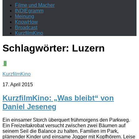
Filme und Macher
INDIEgramm
Meinung
KnowHow
Broadcast
KurzfilmKino
Schlagwörter:
Luzern
0
KurzfilmKino
17. April 2015
KurzfilmKino: „Was bleibt“ von
Daniel Jeseneg
Ein einsamer Storch überquert frühmorgens den Parkweg.
Ein Freizeitakrobat versucht zwischen zwei Bäumen auf
seinem Seil die Balance zu halten. Familien im Park,
plärrender Kinder und einsame Jogger mit Kopfhörern. Leise