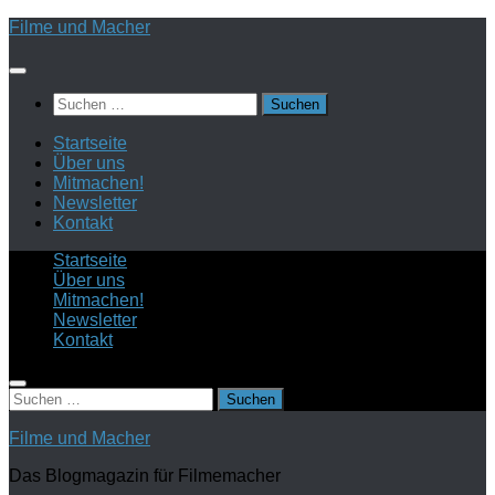
Zum
Filme und Macher
Inhalt
springen
Suchen
nach:
Startseite
Über uns
Mitmachen!
Newsletter
Kontakt
Startseite
Über uns
Mitmachen!
Newsletter
Kontakt
Suchen
nach:
Filme und Macher
Das Blogmagazin für Filmemacher