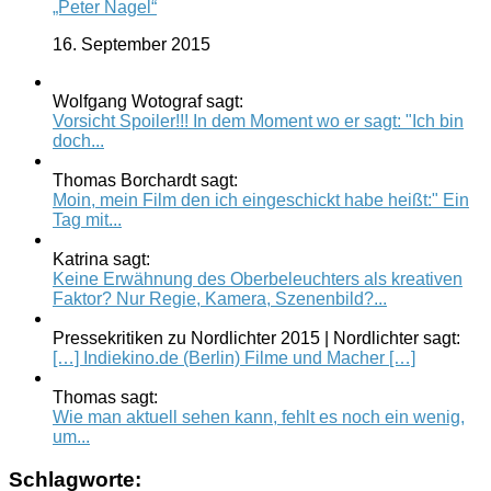
„Peter Nagel“
16. September 2015
Wolfgang Wotograf sagt:
Vorsicht Spoiler!!! In dem Moment wo er sagt: "Ich bin
doch...
Thomas Borchardt sagt:
Moin, mein Film den ich eingeschickt habe heißt:" Ein
Tag mit...
Katrina sagt:
Keine Erwähnung des Oberbeleuchters als kreativen
Faktor? Nur Regie, Kamera, Szenenbild?...
Pressekritiken zu Nordlichter 2015 | Nordlichter sagt:
[…] Indiekino.de (Berlin) Filme und Macher […]
Thomas sagt:
Wie man aktuell sehen kann, fehlt es noch ein wenig,
um...
Schlagworte: