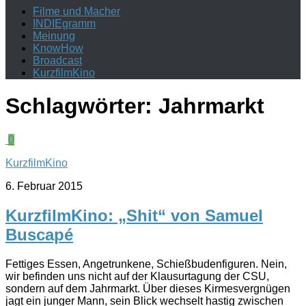
Filme und Macher
INDIEgramm
Meinung
KnowHow
Broadcast
KurzfilmKino
Schlagwörter:
Jahrmarkt
0
KurzfilmKino
6. Februar 2015
KurzfilmKino: „Shit“ von Samuel
Buscapé
Fettiges Essen, Angetrunkene, Schießbudenfiguren. Nein,
wir befinden uns nicht auf der Klausurtagung der CSU,
sondern auf dem Jahrmarkt. Über dieses Kirmesvergnügen
jagt ein junger Mann, sein Blick wechselt hastig zwischen