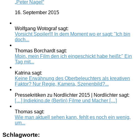
„Peter Nagel“
16. September 2015
Wolfgang Wotograf sagt:
Vorsicht Spoiler!!! In dem Moment wo er sagt: "Ich bin
doch...
Thomas Borchardt sagt:
Moin, mein Film den ich eingeschickt habe heißt:" Ein
Tag mit...
Katrina sagt:
Keine Erwähnung des Oberbeleuchters als kreativen
Faktor? Nur Regie, Kamera, Szenenbild?...
Pressekritiken zu Nordlichter 2015 | Nordlichter sagt:
[…] Indiekino.de (Berlin) Filme und Macher […]
Thomas sagt:
Wie man aktuell sehen kann, fehlt es noch ein wenig,
um...
Schlagworte: