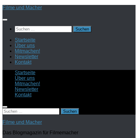
Zum
Filme und Macher
Inhalt
springen
Suchen
nach:
Startseite
Über uns
Mitmachen!
Newsletter
Kontakt
Startseite
Über uns
Mitmachen!
Newsletter
Kontakt
Suchen
nach:
Filme und Macher
Das Blogmagazin für Filmemacher