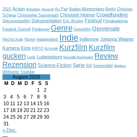
Action
2015
Au Pair
Baden-Württemberg
Berlin
Christian
Animation
Aquarell
Crowdfunding
Christoph Heimer
Schega
Christopher Sassenrath
Festival
Dokumentation
Dokumentarfilm
Eric Bouley
Filmakademie
Genre
Genrenale
Frederik Gomoll
Förderung
Genrefilm
Indie
Indieserie
Johanna Wagner
Hochschule
Horror
Independent
Kurzfilm
Kurzfilm
Kamera
Kino
KRYO
Kryonik
gucken
Review
Ludwigsburg
Look
Meredith Burkholder
Rezension
Serie
Science-Fiction
Stil
Szenenbild
Webfest
Webserie
Youtube
August 2026
M
D
M
D
F
S
S
1
2
3
4
5
6
7
8
9
10
11
12
13
14
15
16
17
18
19
20
21
22
23
24
25
26
27
28
29
30
31
« Dez.