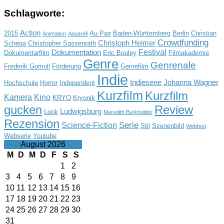
Schlagworte:
Action
2015
Au Pair
Baden-Württemberg
Berlin
Christian
Animation
Aquarell
Crowdfunding
Christoph Heimer
Schega
Christopher Sassenrath
Festival
Dokumentation
Dokumentarfilm
Eric Bouley
Filmakademie
Genre
Genrenale
Frederik Gomoll
Förderung
Genrefilm
Indie
Indieserie
Johanna Wagner
Hochschule
Horror
Independent
Kurzfilm
Kurzfilm
Kamera
Kino
KRYO
Kryonik
gucken
Review
Ludwigsburg
Look
Meredith Burkholder
Rezension
Serie
Science-Fiction
Stil
Szenenbild
Webfest
Webserie
Youtube
August 2026
M
D
M
D
F
S
S
1
2
3
4
5
6
7
8
9
10
11
12
13
14
15
16
17
18
19
20
21
22
23
24
25
26
27
28
29
30
31