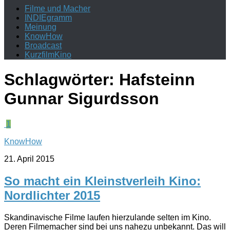
Filme und Macher
INDIEgramm
Meinung
KnowHow
Broadcast
KurzfilmKino
Schlagwörter:
Hafsteinn
Gunnar Sigurdsson
1
KnowHow
21. April 2015
So macht ein Kleinstverleih Kino:
Nordlichter 2015
Skandinavische Filme laufen hierzulande selten im Kino.
Deren Filmemacher sind bei uns nahezu unbekannt. Das will