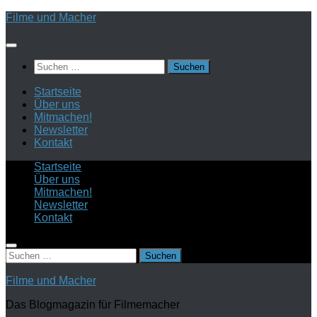
Zum
Filme und Macher
Inhalt
springen
Suchen
nach:
Startseite
Über uns
Mitmachen!
Newsletter
Kontakt
Startseite
Über uns
Mitmachen!
Newsletter
Kontakt
Suchen
nach:
Filme und Macher
Das Blogmagazin für Filmemacher