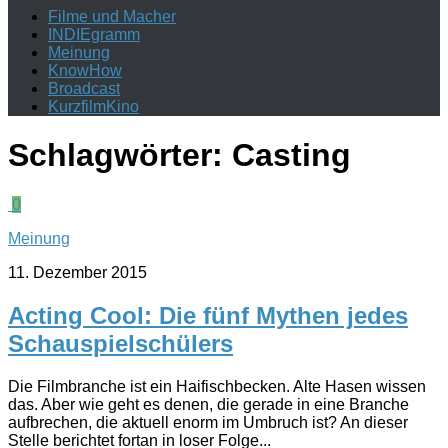
Filme und Macher
INDIEgramm
Meinung
KnowHow
Broadcast
KurzfilmKino
Schlagwörter:
Casting
0
Meinung
11. Dezember 2015
Acting Cool: Die fünf Mythen jedes
Schauspielschülers
Die Filmbranche ist ein Haifischbecken. Alte Hasen wissen
das. Aber wie geht es denen, die gerade in eine Branche
aufbrechen, die aktuell enorm im Umbruch ist? An dieser
Stelle berichtet fortan in loser Folge...