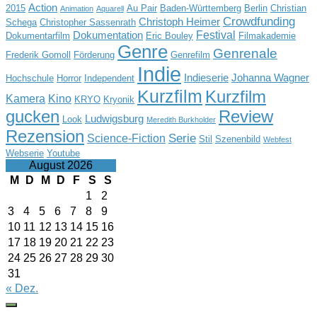
Action
2015
Au Pair
Baden-Württemberg
Berlin
Christian
Animation
Aquarell
Crowdfunding
Christoph Heimer
Schega
Christopher Sassenrath
Festival
Dokumentation
Dokumentarfilm
Eric Bouley
Filmakademie
Genre
Genrenale
Frederik Gomoll
Förderung
Genrefilm
Indie
Indieserie
Johanna Wagner
Hochschule
Horror
Independent
Kurzfilm
Kurzfilm
Kamera
Kino
KRYO
Kryonik
gucken
Review
Ludwigsburg
Look
Meredith Burkholder
Rezension
Serie
Science-Fiction
Stil
Szenenbild
Webfest
Webserie
Youtube
August 2026
M
D
M
D
F
S
S
1
2
3
4
5
6
7
8
9
10
11
12
13
14
15
16
17
18
19
20
21
22
23
24
25
26
27
28
29
30
31
« Dez.