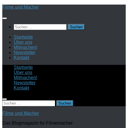
Zum
Filme und Macher
Inhalt
springen
Suchen
nach:
Startseite
Über uns
Mitmachen!
Newsletter
Kontakt
Startseite
Über uns
Mitmachen!
Newsletter
Kontakt
Suchen
nach:
Filme und Macher
Das Blogmagazin für Filmemacher